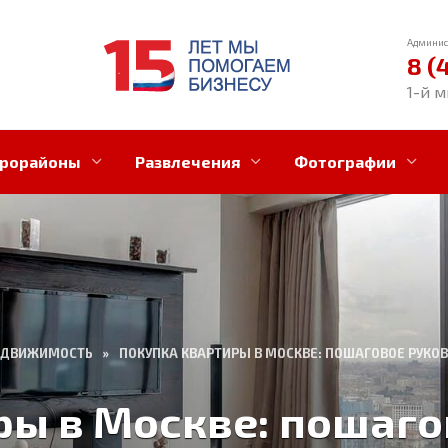
Админис
8 (
1-й м
рорайоны
Развлечения
Фотографии
ЕДВИЖИМОСТЬ
»
ПОКУПКА КВАРТИРЫ В МОСКВЕ: ПОШАГОВОЕ РУКО
ры в Москве: пошаго