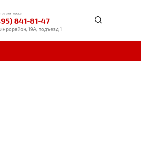
трация города:
495) 841-81-47
икрорайон, 19А, подъезд 1