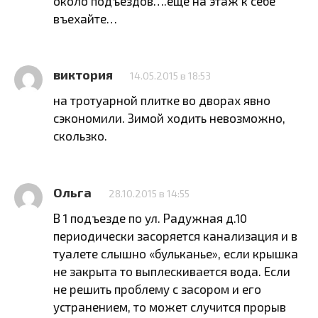
около подъездов….еще на этаж к себе
въехайте…
виктория
14.05.2015 в 18:53
на тротуарной плитке во дворах явно
сэкономили. Зимой ходить невозможно,
скользко.
Ольга
28.10.2015 в 14:55
В 1 подъезде по ул. Радужная д.10
периодически засоряется канализация и в
туалете слышно «бульканье», если крышка
не закрыта то выплескивается вода. Если
не решить проблему с засором и его
устранением, то может случится прорыв