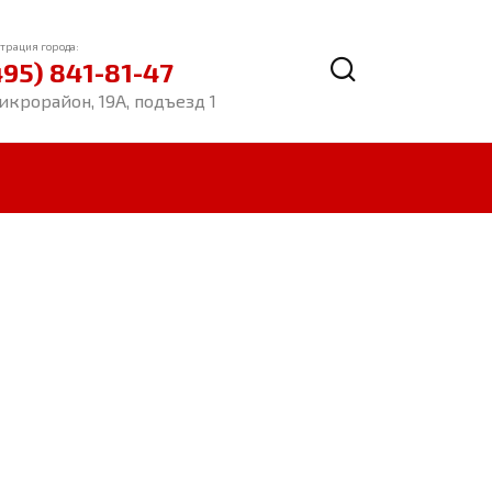
трация города:
495) 841-81-47
икрорайон, 19А, подъезд 1