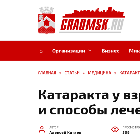
Перейти
к
содержанию
⌂
Организации
Бизнес
Мик
ГЛАВНАЯ
»
СТАТЬИ
»
МЕДИЦИНА
»
КАТАРАКТ
Катаракта у в
и способы леч
АВТОР
ПРОСМОТРО
Алексей Китаев
539