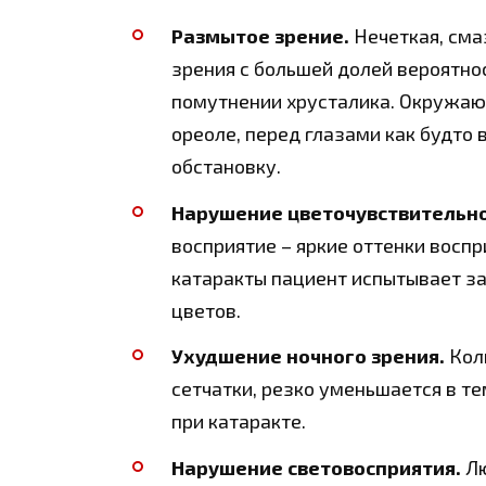
Размытое зрение.
Нечеткая, сма
зрения с большей долей вероятн
помутнении хрусталика. Окружа
ореоле, перед глазами как будто
обстановку.
Нарушение цветочувствительно
восприятие – яркие оттенки восп
катаракты пациент испытывает за
цветов.
Ухудшение ночного зрения.
Кол
сетчатки, резко уменьшается в т
при катаракте.
Нарушение световосприятия.
Лю