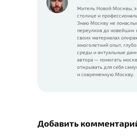
Житель Новой Москвы, э
столице и профессионал
Знаю Москву не понаслы
переулков до новейших 
своих материалах опира
многолетний опыт, глубо
среды и актуальные данн
автора — помогать москв
открывать для себя сам
и современную Москву.
Добавить комментари