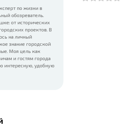
ксперт по жизни в
ьный обозреватель.
шке: от исторических
городских проектов. В
юсь на личный
кое знание городской
ые. Моя цель как
ичам и гостям города
ую интересную, удобную
й