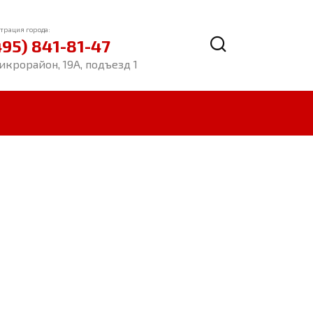
трация города:
495) 841-81-47
икрорайон, 19А, подъезд 1