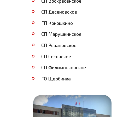
СП Воскресенское
СП Десеновское
ГП Кокошкино
СП Марушкинское
СП Рязановское
СП Сосенское
СП Филимонковское
ГО Щербинка