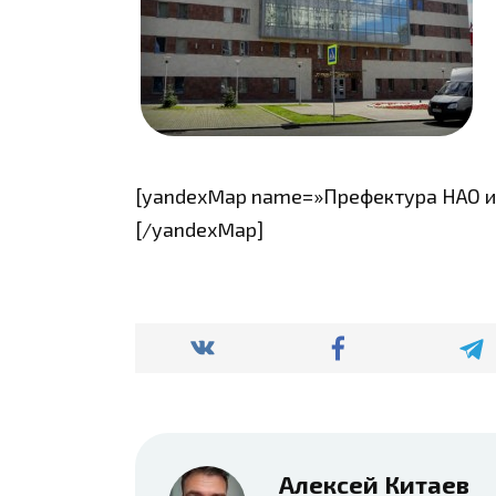
[yandexMap name=»Префектура НАО и Т
[/yandexMap]
Алексей Китаев