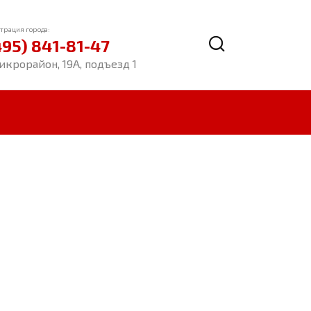
трация города:
495) 841-81-47
икрорайон, 19А, подъезд 1