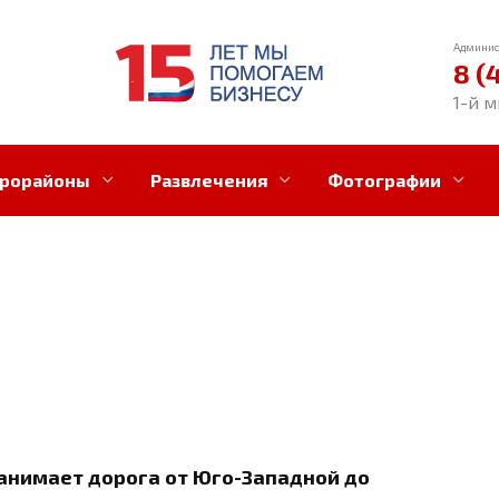
Админис
8 (
1-й м
рорайоны
Развлечения
Фотографии
занимает дорога от Юго-Западной до