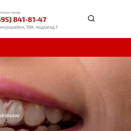
трация города:
495) 841-81-47
икрорайон, 19А, подъезд 1
ОЙ УЛЫБКЕ