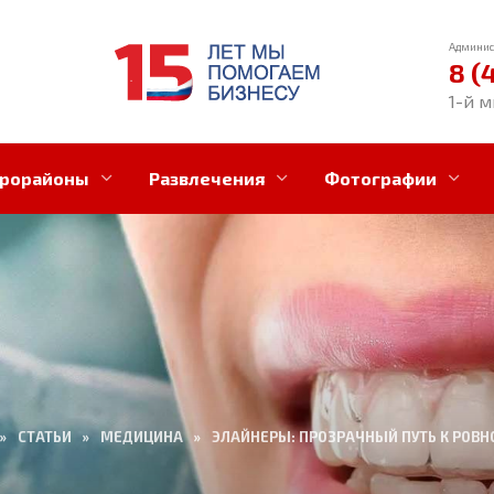
Админис
8 (
1-й м
рорайоны
Развлечения
Фотографии
»
СТАТЬИ
»
МЕДИЦИНА
»
ЭЛАЙНЕРЫ: ПРОЗРАЧНЫЙ ПУТЬ К РОВН