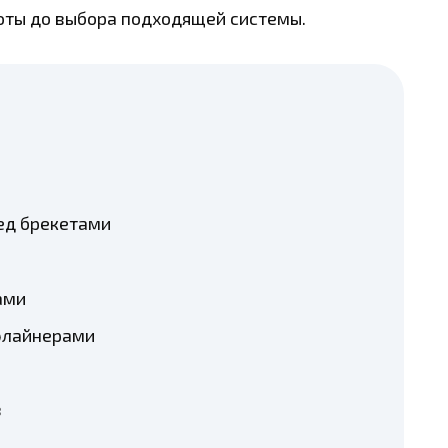
оты до выбора подходящей системы.
ед брекетами
ами
элайнерами
в