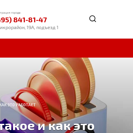
трация города:
495) 841-81-47
икрорайон, 19А, подъезд 1
КАК ЭТО РАБОТАЕТ
такое и как это