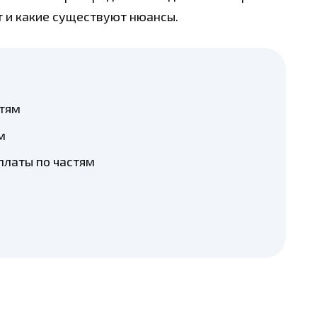
ет и какие существуют нюансы.
стям
м
платы по частям