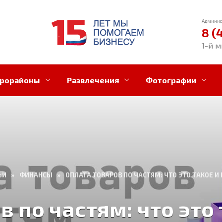
Админис
8 (
1-й м
рорайоны
Развлечения
Фотографии
ЬИ
»
ФИНАНСЫ
»
ОПЛАТА ТОВАРОВ ПО ЧАСТЯМ: ЧТО ЭТО ТАКОЕ И 
 по частям: что это 