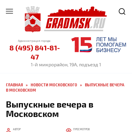
Перейти
к
содержанию
Администрация города:
8 (495) 841-81-
47
1-й микрорайон, 19А, подъезд 1
ГЛАВНАЯ
»
НОВОСТИ МОСКОВСКОГО
»
ВЫПУСКНЫЕ ВЕЧЕРА
В МОСКОВСКОМ
Выпускные вечера в
Московском
АВТОР
ПРОСМОТРОВ