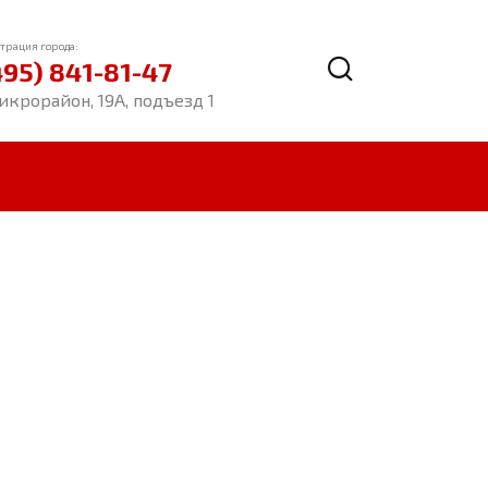
трация города:
495) 841-81-47
икрорайон, 19А, подъезд 1