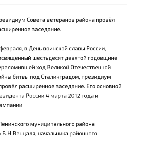
резидиум Совета ветеранов района провёл
асширенное заседание.
 февраля, в День воинской славы России,
освящённый шестьдесят девятой годовщине
ереломившей ход Великой Отечественной
ойны битвы под Сталинградом, президиум
провёл расширенное заседание. Его основной
езидента России 4 марта 2012 года и
кампании.
 Ленинского муниципального района
 В.Н.Венцаля, начальника районного