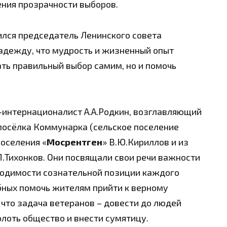
ения прозрачности выборов.
ился председатель Ленинского совета
надежду, что мудрость и жизненный опыт
ать правильный выбор самим, но и помочь
-интернационалист А.А.Родкин, возглавляющий
осёлка Коммунарка (сельское поселение
поселения «
Мосрентген
» В.Ю.Кириллов и из
П.Тихонков. Они посвящали свои речи важности
бходимости сознательной позиции каждого
обных помочь жителям прийти к верному
 что задача ветеранов – довести до людей
лоть общество и внести сумятицу.