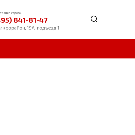
трация города:
495) 841-81-47
икрорайон, 19А, подъезд 1