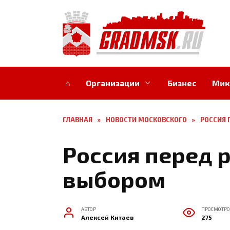
Перейти
к
содержанию
⌂
Организации
Бизнес
Мик
ГЛАВНАЯ
»
НОВОСТИ МОСКОВСКОГО
»
РОССИЯ
Россия перед
выбором
АВТОР
ПРОСМОТРО
Алексей Китаев
275