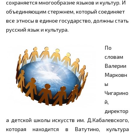
сохраняется многообразие языков и культур. И
объединяющим стержнем, который соединяет
все этносы в единое государство, должны стать
русский язык и культура.
По
словам
Валерии
Марковн
ы
Чигарино
й,
директор
а детской школы искусств им. Д.Кабалевского,
которая находится в Ватутино, культура