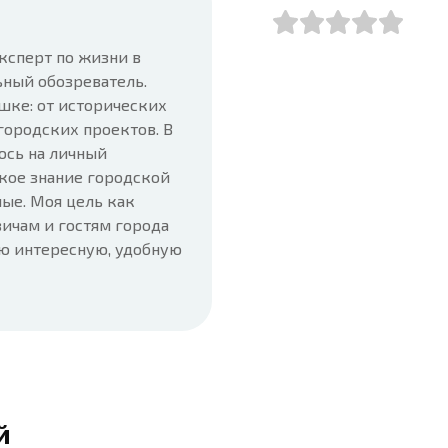
ксперт по жизни в
ьный обозреватель.
шке: от исторических
городских проектов. В
юсь на личный
кое знание городской
ые. Моя цель как
ичам и гостям города
ую интересную, удобную
й