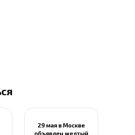
ься
29 мая в Москве
объявлен желтый