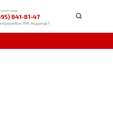
трация города:
495) 841-81-47
икрорайон, 19А, подъезд 1