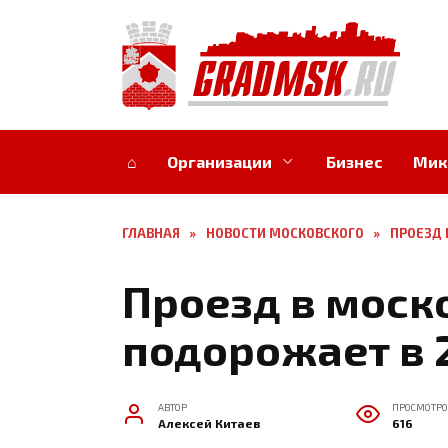
Перейти
к
содержанию
⌂
Организации
Бизнес
Мик
ГЛАВНАЯ
»
НОВОСТИ МОСКОВСКОГО
»
ПРОЕЗД 
Проезд в моск
подорожает в 
АВТОР
ПРОСМОТРО
Алексей Китаев
616