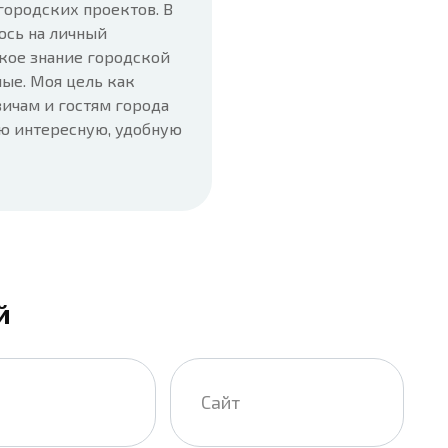
городских проектов. В
юсь на личный
кое знание городской
ые. Моя цель как
ичам и гостям города
ую интересную, удобную
й
Сайт