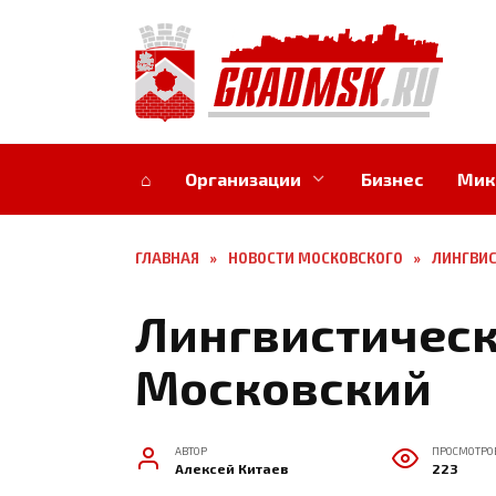
Перейти
к
содержанию
⌂
Организации
Бизнес
Мик
ГЛАВНАЯ
»
НОВОСТИ МОСКОВСКОГО
»
ЛИНГВИС
Лингвистическ
Московский
АВТОР
ПРОСМОТРО
Алексей Китаев
223