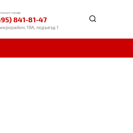
трация города:
495) 841-81-47
икрорайон, 19А, подъезд 1