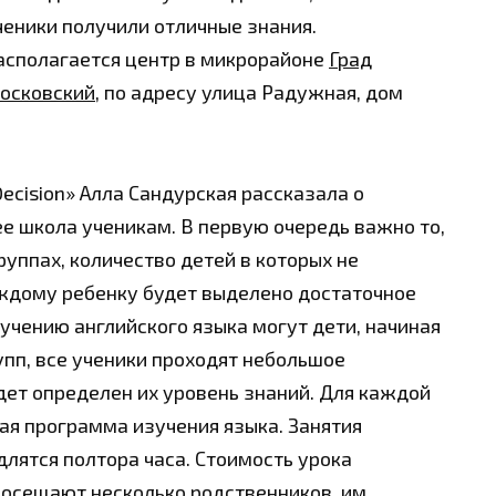
ченики получили отличные знания.
асполагается центр в микрорайоне
Град
осковский
, по адресу улица Радужная, дом
Decision» Алла Сандурская рассказала о
е школа ученикам. В первую очередь важно то,
руппах, количество детей в которых не
ждому ребенку будет выделено достаточное
учению английского языка могут дети, начиная
упп, все ученики проходят небольшое
дет определен их уровень знаний. Для каждой
ная программа изучения языка. Занятия
длятся полтора часа. Стоимость урока
 посещают несколько родственников, им