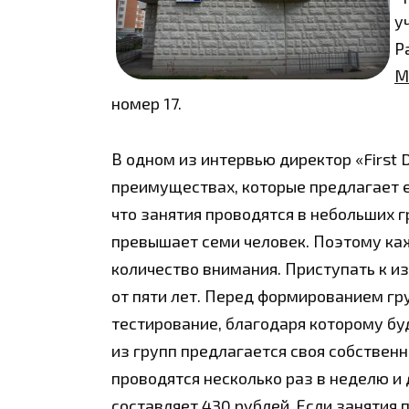
у
Р
М
номер 17.
В одном из интервью директор «First 
преимуществах, которые предлагает е
что занятия проводятся в небольших г
превышает семи человек. Поэтому ка
количество внимания. Приступать к из
от пяти лет. Перед формированием гр
тестирование, благодаря которому бу
из групп предлагается своя собствен
проводятся несколько раз в неделю и 
составляет 430 рублей. Если занятия