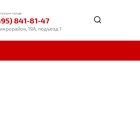
трация города:
495) 841-81-47
икрорайон, 19А, подъезд 1