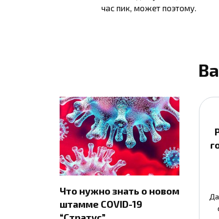
час пик, может поэтому.
Ва
г
Что нужно знать о новом
Да
штамме COVID-19
“Стратус”