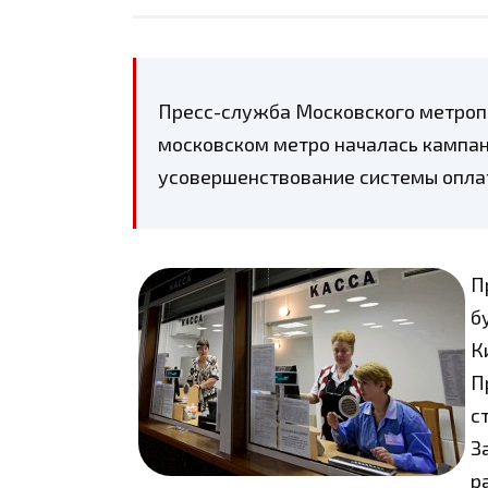
Пресс-служба Московского метроп
московском метро началась кампан
усовершенствование системы оплат
П
б
К
П
с
З
р