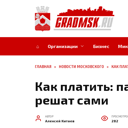
Перейти
к
содержанию
⌂
Организации
Бизнес
Мик
ГЛАВНАЯ
»
НОВОСТИ МОСКОВСКОГО
»
КАК ПЛА
Как платить: 
решат сами
АВТОР
ПРОСМОТРО
Алексей Китаев
282