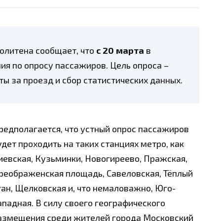
олитена сообщает, что
с 20 марта
в
ия по опросу пассажиров. Цель опроса –
ы за проезд и сбор статистических данных.
редполагается, что устный опрос пассажиров
удет проходить на таких станциях метро, как
иевская, Кузьминки, Новогиреево, Пражская,
реображенская площадь, Савеловская, Тёплый
тан, Щелковская и, что немаловажно, Юго-
ападная. В силу своего географического
азмещения среди жителей
города Московский