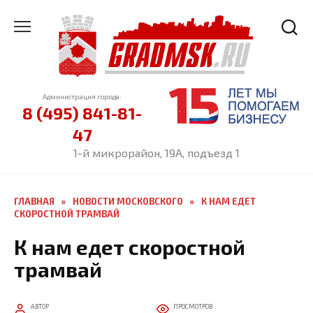
Перейти
к
содержанию
Администрация города:
8 (495) 841-81-
47
1-й микрорайон, 19А, подъезд 1
ГЛАВНАЯ
»
НОВОСТИ МОСКОВСКОГО
»
К НАМ ЕДЕТ
СКОРОСТНОЙ ТРАМВАЙ
К нам едет скоростной
трамвай
АВТОР
ПРОСМОТРОВ