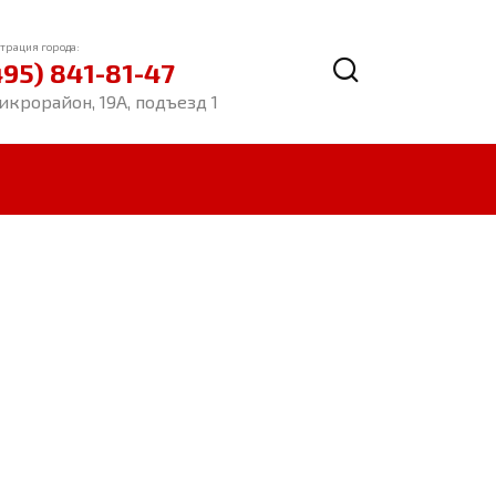
трация города:
495) 841-81-47
икрорайон, 19А, подъезд 1