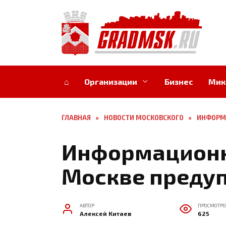
Перейти
к
содержанию
⌂
Организации
Бизнес
Мик
ГЛАВНАЯ
»
НОВОСТИ МОСКОВСКОГО
»
ИНФОРМА
Информационн
Москве предуп
АВТОР
ПРОСМОТРО
Алексей Китаев
625