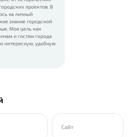
городских проектов. В
юсь на личный
кое знание городской
ые. Моя цель как
ичам и гостям города
ую интересную, удобную
й
Сайт