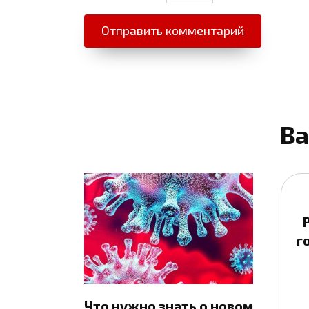
Ва
г
Что нужно знать о новом