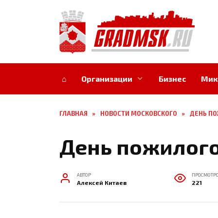
Перейти
к
содержанию
⌂
Организации
Бизнес
Мик
ГЛАВНАЯ
»
НОВОСТИ МОСКОВСКОГО
»
ДЕНЬ ПО
День пожилого
АВТОР
ПРОСМОТР
Алексей Китаев
221