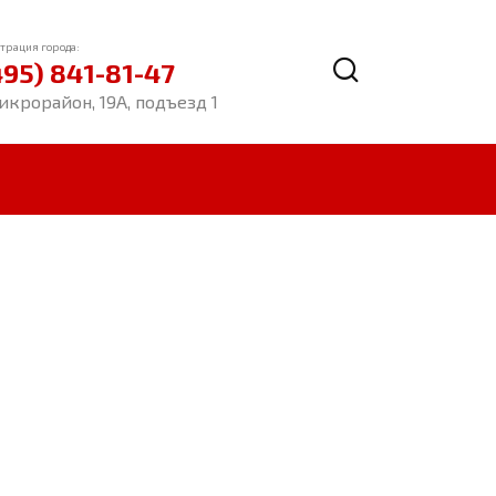
трация города:
495) 841-81-47
икрорайон, 19А, подъезд 1