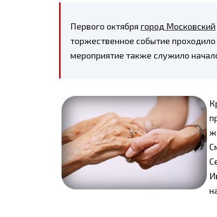
Первого октября
город Московский
торжественное событие проходило
мероприятие также служило начало
К
п
ж
С
С
И
н