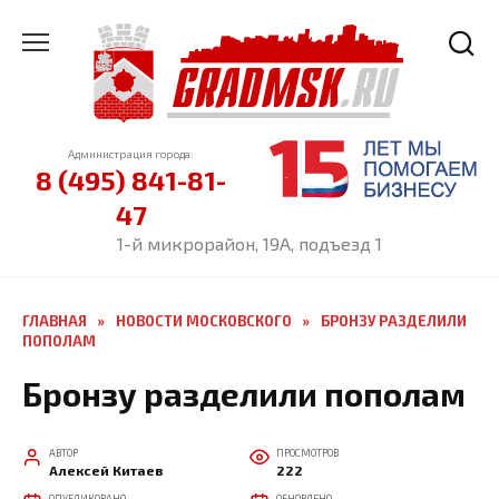
Перейти
к
содержанию
Администрация города:
8 (495) 841-81-
47
1-й микрорайон, 19А, подъезд 1
ГЛАВНАЯ
»
НОВОСТИ МОСКОВСКОГО
»
БРОНЗУ РАЗДЕЛИЛИ
ПОПОЛАМ
Бронзу разделили пополам
АВТОР
ПРОСМОТРОВ
Алексей Китаев
222
ОПУБЛИКОВАНО
ОБНОВЛЕНО