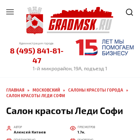
Перейти
к
содержанию
Администрация города:
8 (495) 841-81-
47
1-й микрорайон, 19А, подъезд 1
ГЛАВНАЯ
»
МОСКОВСКИЙ
»
САЛОНЫ КРАСОТЫ ГОРОДА
»
САЛОН КРАСОТЫ ЛЕДИ СОФИ
Салон красоты Леди Софи
АВТОР
ПРОСМОТРОВ
Алексей Китаев
1.7к.
ОПУБЛИКОВАНО
ОБНОВЛЕНО