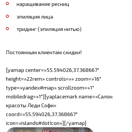
наращивание ресниц
эпиляция лица
тридинг (эпиляция нитью)
Постоянным клиентам скидки!
[yamap center=»55.594026,37.368667″
height=»22rem» controls=»» zoom=»16″
type=»yandex#map» scrollzoom=»1″
mobiledrag=»1″][yaplacemark name=»Салон
красоты Леди Софи»
coord=»55.594026,37.368667″
icon=»islands#dotIcon»][/yamap]