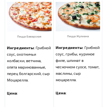
Пицца Жулиана
Пицца Баварская
Ингредиенты
: Грибной
Ингредиенты
: Грибной
соус, грибы, куриное
соус, охотничьи
филе, шпинат в
колбаски, ветчина,
чесночном суосе, томат,
опята маринованные,
маслины, сыр
перец болгарский, сыр
моцарелла.
Моцарелла.
Цена
:
Цена
: