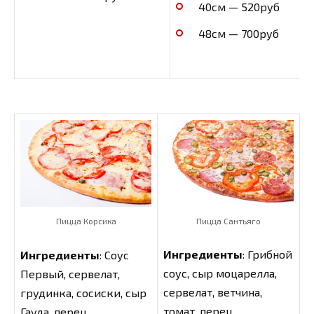
40см — 520руб
48см — 700руб
Пицца Сантьяго
Пицца Корсика
Ингредиенты
: Грибной
Ингредиенты
: Соус
соус, сыр моцарелла,
Первый, сервелат,
сервелат, ветчина,
грудинка, сосиски, сыр
томат, перец
Гауда, перец