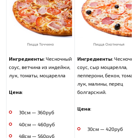
Пицца Точчино
Пицца Охотничья
Ингредиенты
: Чесночный
Ингредиенты
: Чесночны
соус, ветчина из индейки,
соус, сыр моцарелла,
лук, томаты, моцарелла
пепперони, бекон, томат,
лук, малины, перец
болгарский.
Цена
:
Цена
:
30см — 360руб
40см — 460руб
30см — 420руб
48см — 560руб