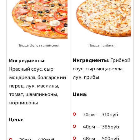
Пицца грибная
Пицца Вегетарианская
Ингредиенты
: Грибной
Ингредиенты
:
соус, сыр моцарелла,
Красный соус, сыр
лук, грибы
моцарелла, болгарский
перец, лук, маслины,
Цена
:
томат, шампиньоны,
корнишоны
30см — 310руб
Цена
:
40см — 385руб
48см — 500руб
30см — 410руб