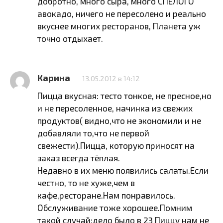
добротно, много сыра, много СПЕЛОГО
авокадо, ничего не пересолено и реально
вкуснее многих ресторанов, Планета уж
точно отдыхает.
Карина
13.05.2012 в 14:12
Пицца вкусная: тесто тонкое, не пресное,но
и не пересоленное, начинка из свежих
продуктов( видно,что не экономили и не
добавляли то,что не первой
свежести).Пицца, которую приносят на
заказ всегда тёплая.
Недавно в их меню появились салаты.Если
честно, то не хуже,чем в
кафе,ресторане.Нам понравилось.
Обслуживание тоже хорошее.Помним
такой случай:дело было в 23 Пиццу нам не