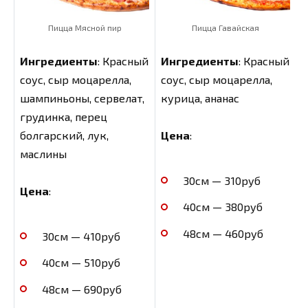
Пицца Мясной пир
Пицца Гавайская
Ингредиенты
: Красный
Ингредиенты
: Красный
соус, сыр моцарелла,
соус, сыр моцарелла,
шампиньоны, сервелат,
курица, ананас
грудинка, перец
болгарский, лук,
Цена
:
маслины
30см — 310руб
Цена
:
40см — 380руб
48см — 460руб
30см — 410руб
40см — 510руб
48см — 690руб