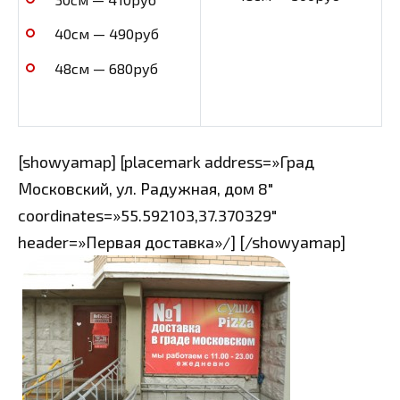
40см — 490руб
48см — 680руб
[showyamap] [placemark address=»Град
Московский, ул. Радужная, дом 8″
coordinates=»55.592103,37.370329″
header=»Первая доставка»/] [/showyamap]