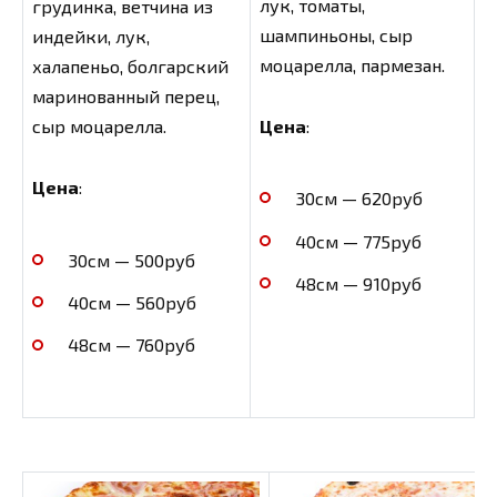
лук, томаты,
грудинка, ветчина из
шампиньоны, сыр
индейки, лук,
моцарелла, пармезан.
халапеньо, болгарский
маринованный перец,
Цена
:
сыр моцарелла.
Цена
:
30см — 620руб
40см — 775руб
30см — 500руб
48см — 910руб
40см — 560руб
48см — 760руб