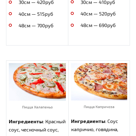
30см — 410руб
30см — 420руб
40см — 520руб
40см — 515руб
48см — 690руб
48см — 700руб
Пицца Капричоза
Пицца Халапеньо
Ингредиенты
: Соус
Ингредиенты
: Красный
капричио, говядина,
соус, чесночный соус,