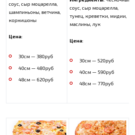
соус, сыр моцарелла,
соус, сыр моцарелла,
шампиньоны, ветчина,
тунец, креветки, мидии,
корнишоны
маслины, лук
Цена
:
Цена
:
30см — 380руб
30см — 520руб
40см — 480руб
40см — 590руб
48см — 620руб
48см — 770руб