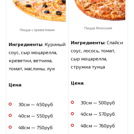
Пицца Японская
Пицца с креветками
Ингредиенты
: Спайси
Ингредиенты
: Куриный
соус, лосось, томат,
соус, сыр моцарелла,
сыр моцарелла,
креветки, ветчина,
стружка тунца
томат, маслины, лук
Цена
:
Цена
:
30см — 500руб
30см — 450руб
40см — 570руб
40см — 550руб
48см — 760руб
48см — 750руб