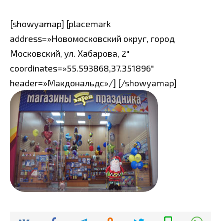
[showyamap] [placemark
address=»Новомосковский округ, город
Московский, ул. Хабарова, 2″
coordinates=»55.593868,37.351896″
header=»Макдональдс»/] [/showyamap]