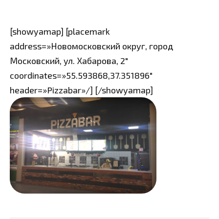
[showyamap] [placemark
address=»Новомосковский округ, город
Московский, ул. Хабарова, 2″
coordinates=»55.593868,37.351896″
header=»Pizzabar»/] [/showyamap]