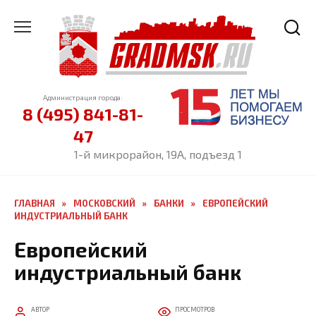
Перейти
к
содержанию
Администрация города:
8 (495) 841-81-
47
1-й микрорайон, 19А, подъезд 1
ГЛАВНАЯ
»
МОСКОВСКИЙ
»
БАНКИ
»
ЕВРОПЕЙСКИЙ
ИНДУСТРИАЛЬНЫЙ БАНК
Европейский
индустриальный банк
АВТОР
ПРОСМОТРОВ