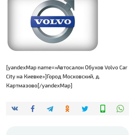
[yandexMap name=»Автосалон Обухов Volvo Car
City на Киевке»]Город Московский, д.
Картмазово[/yandexMap]