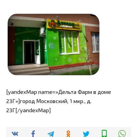
[yandexMap name=»Дельта Фарм в доме
23Г»]город Московский, 1 мкр., д.
23Г[/yandexMap]