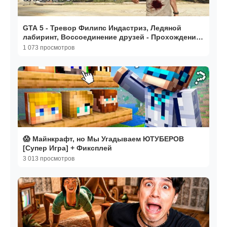
GTA 5 - Тревор Филипс Индастриз, Ледяной
лабиринт, Воссоединение друзей - Прохождение
#5
1 073 просмотров
😱 Майнкрафт, но Мы Угадываем ЮТУБЕРОВ
[Супер Игра] + Фиксплей
3 013 просмотров