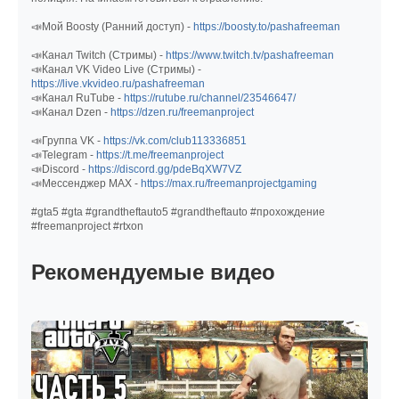
📣Мой Boosty (Ранний доступ) -
https://boosty.to/pashafreeman
📣Канал Twitch (Стримы) -
https://www.twitch.tv/pashafreeman
📣Канал VK Video Live (Стримы) -
https://live.vkvideo.ru/pashafreeman
📣Канал RuTube -
https://rutube.ru/channel/23546647/
📣Канал Dzen -
https://dzen.ru/freemanproject
📣Группа VK -
https://vk.com/club113336851
📣Telegram -
https://t.me/freemanproject
📣Discord -
https://discord.gg/pdeBqXW7VZ
📣Мессенджер MAX -
https://max.ru/freemanprojectgaming
#gta5 #gta #grandtheftauto5 #grandtheftauto #прохождение
#freemanproject #rtxon
Рекомендуемые видео