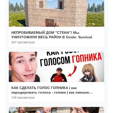
НЕПРОБИВАЕМЫЙ ДОМ "СТЕНА"! Мы
УНИЧТОЖИЛИ ВЕСЬ РАЙОН B Oxide: Survival
347 просмотров
КАК СДЕЛАТЬ ГОЛОС ГОПНИКА | как
пародировать голоса - гопник | как смешно
говорить | рэпер Сява
136 просмотров