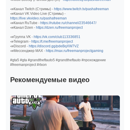
📣Канал Twitch (Стримы) -
https://www.twitch.tv/pashafreeman
📣Канал VK Video Live (Стримы) -
https://live.vkvideo.ru/pashafreeman
📣Канал RuTube -
https://rutube.ru/channel/23546647/
📣Канал Dzen -
https://dzen.ru/freemanproject
📣Группа VK -
https://vk.com/club113336851
📣Telegram -
https://t.me/freemanproject
📣Discord -
https://discord.gg/pdeBqXW7VZ
📣Мессенджер MAX -
https://max.ru/freemanprojectgaming
#gta5 #gta #grandtheftauto5 #grandtheftauto #прохождение
#freemanproject #rtxon
Рекомендуемые видео