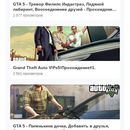
GTA 5 - Тревор Филипс Индастриз, Ледяной
лабиринт, Воссоединение друзей - Прохождение
#5
1 077 просмотров
Grand Theft Auto V!Ps5!Прохождение#1.
2 561 просмотров
GTA 5 - Папенькина дочка, Добавить в друзья,