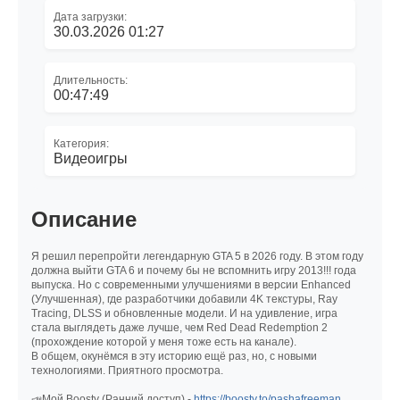
Дата загрузки:
30.03.2026 01:27
Длительность:
00:47:49
Категория:
Видеоигры
Описание
Я решил перепройти легендарную GTA 5 в 2026 году. В этом году
должна выйти GTA 6 и почему бы не вспомнить игру 2013!!! года
выпуска. Но с современными улучшениями в версии Enhanced
(Улучшенная), где разработчики добавили 4K текстуры, Ray
Tracing, DLSS и обновленные модели. И на удивление, игра
стала выглядеть даже лучше, чем Red Dead Redemption 2
(прохождение которой у меня тоже есть на канале).
В общем, окунёмся в эту историю ещё раз, но, с новыми
технологиями. Приятного просмотра.
📣Мой Boosty (Ранний доступ) -
https://boosty.to/pashafreeman