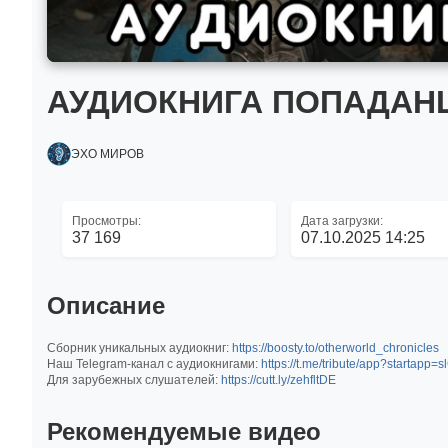
АУДИОКНИГА ПОПАДАН
ЭХО МИРОВ
Просмотры:
Дата загрузки:
37 169
07.10.2025 14:25
Описание
Сборник уникальных аудиокниг:
https://boosty.to/otherworld_chronicles
Наш Telegram-канал с аудиокнигами:
https://t.me/tribute/app?startapp=
Для зарубежных слушателей:
https://cutt.ly/zehfltDE
Рекомендуемые видео