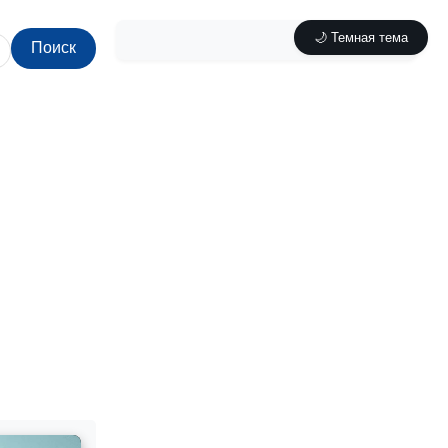
🌙 Темная тема
Поиск