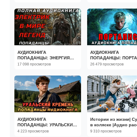
АУДИОКНИГА
АУДИОКНИГА
ПОПАДАНЦЫ: ЭНЕРГИЯ
ПОПАДАНЦЫ: ПОРТ
ПЕРЕМЕН
17 098 просмотров
26 479 просмотров
АУДИОКНИГА
Истории из жизни| С
ПОПАДАНЦЫ: УРАЛЬСКИЙ
в коляске |Аудио рас
КРЕМЕНЬ
Жизненные истории
4 223 просмотров
9 310 просмотров