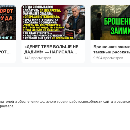
«ДЕНЕГ ТЕБЕ БОЛЬШЕ НЕ
Брошенная заимка
РОТ
ДАДИМ!» — НАПИСАЛА
таежные рассказы
НЕВЕСТКА… НО ОНИ
тайги
143 просмотров
9 504 просмотров
ЗАБЫЛИ ОБ ОДНОМ
ЧЕЛОВЕКЕ
вателей и обеспечения должного уровня работоспособности сайта и сервисов
браузера.