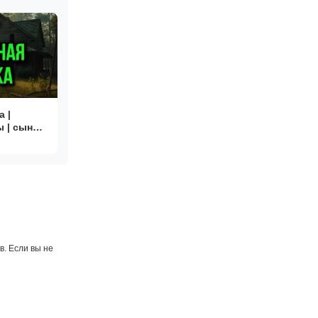
 |
 | сын
. Если вы не