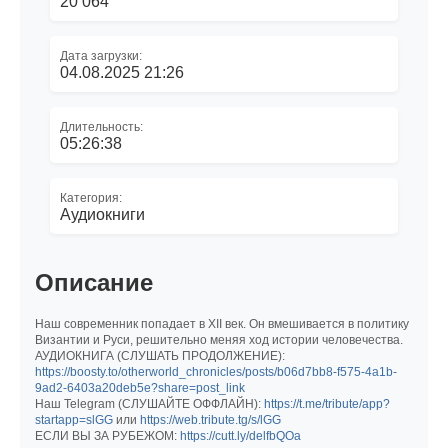
20 064
Дата загрузки:
04.08.2025 21:26
Длительность:
05:26:38
Категория:
Аудиокниги
Описание
Наш современник попадает в XII век. Он вмешивается в политику
Византии и Руси, решительно меняя ход истории человечества.
АУДИОКНИГА (СЛУШАТЬ ПРОДОЛЖЕНИЕ):
https://boosty.to/otherworld_chronicles/posts/b06d7bb8-f575-4a1b-
9ad2-6403a20deb5e?share=post_link
Наш Telegram (СЛУШАЙТЕ ОФФЛАЙН):
https://t.me/tribute/app?
startapp=slGG
или
https://web.tribute.tg/s/lGG
ЕСЛИ ВЫ ЗА РУБЕЖОМ:
https://cutt.ly/delfbQOa