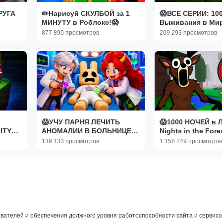
РУГА
✏️Нарисуй СКУЛБОЙ за 1
😱ВСЕ СЕРИИ: 10
МИНУТУ в Роблокс!😱
Выживания в Мир
VERITY™ в Майнк
877 890 просмотров
209 293 просмотров
😱УЧУ ПАРНЯ ЛЕЧИТЬ
😱1000 НОЧЕЙ в 
ITY
АНОМАЛИИ В БОЛЬНИЦЕ
Nights in the Fore
ДЛЯ ЖИВОТНЫХ
Роблокс
139 133 просмотров
1 158 249 просмотров
вателей и обеспечения должного уровня работоспособности сайта и сервисов