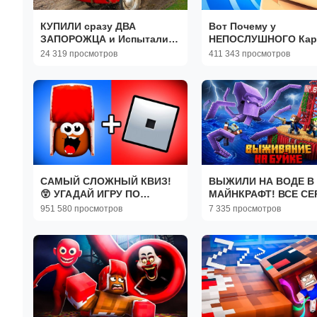
КУПИЛИ сразу ДВА
Вот Почему у
ЗАПОРОЖЦА и Испытали
НЕПОСЛУШНОГО Кар
Их НА БЕЗДОРОЖЬЕ!
ПРОПАЛ ГОЛОС в
24 319 просмотров
411 343 просмотров
Майнкрафт! Minecraft
САМЫЙ СЛОЖНЫЙ КВИЗ!
ВЫЖИЛИ НА ВОДЕ В
😲 УГАДАЙ ИГРУ ПО
МАЙНКРАФТ! ВСЕ СЕ
ЭМОДЗИ!
СБОРНИК!
951 580 просмотров
7 335 просмотров