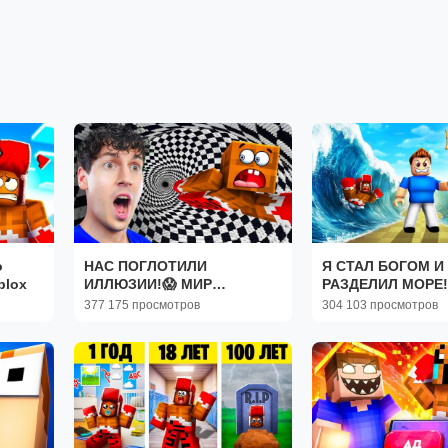
о
НАС ПОГЛОТИЛИ
Я СТАЛ БОГОМ И
blox
ИЛЛЮЗИИ!😱 МИР
РАЗДЕЛИЛ МОРЕ!
ФОКУСОВ В МАЙНКРАФТ!
РОБЛОКС
377 175 просмотров
304 103 просмотров