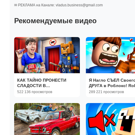
✉ РЕКЛАМА на Канале: vladus.business@gmail.com
Рекомендуемые видео
КАК ТАЙНО ПРОНЕСТИ
Я Нагло СЪЕЛ Своег
СЛАДОСТИ В
ДРУГА в Роблокс! Ro
КИНОТЕАТР?! МЕНЯ
522 136 просмотров
289 221 просмотров
СПАЛИЛИ!😱 МАЙНКРАФТ