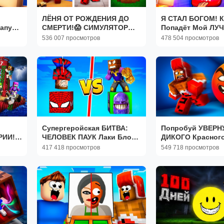
ЛЁНЯ ОТ РОЖДЕНИЯ ДО
Я СТАЛ БОГОМ! К
апуза
СМЕРТИ!😱 СИМУЛЯТОР
Попадёт Мой ЛУ
ЖИЗНИ В РОБЛОКС!
ДРУГ? Ад или Рай
536 007 просмотров
478 504 просмотров
Майнкрафт!
Супергеройская БИТВА:
Попробуй УВЕРН
РИИ!
ЧЕЛОВЕК ПАУК Лаки Блок
ДИКОГО Красного
vs ТАНОС ЛакиБлок в
Роблокс! Roblox
417 418 просмотров
549 718 просмотров
Майнкрафт! Minecraft