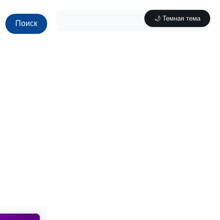
🌙 Темная тема
Поиск