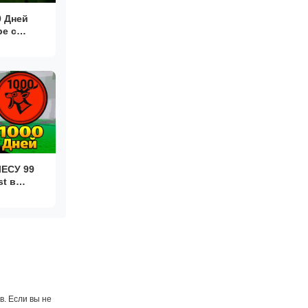
0 Дней
е с
рафт..
ЛЕСУ 99
st в
. Если вы не