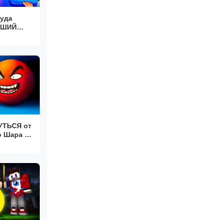
уда
ЧШИЙ
 в
УТЬСЯ от
 Шара в