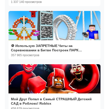
1 337 140 просмотров
🚫 Использую ЗАПРЕТНЫЕ Читы на
Соревновании в Битве Построек ПАРК
АТТРАКЦИОНОВ в Майнкрафт!
357 965 просмотров
Мой Друг Попал в Самый СТРАШНЫЙ Детский
САД в Роблокс! Roblox
458 629 просмотров