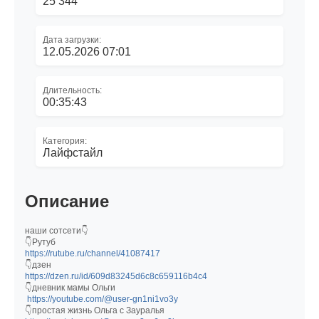
25 344
Дата загрузки:
12.05.2026 07:01
Длительность:
00:35:43
Категория:
Лайфстайл
Описание
наши сотсети👇
👇Рутуб
https://rutube.ru/channel/41087417
👇дзен
https://dzen.ru/id/609d83245d6c8c659116b4c4
👇дневник мамы Ольги
https://youtube.com/@user-gn1ni1vo3y
👇простая жизнь Ольга с Зауралья