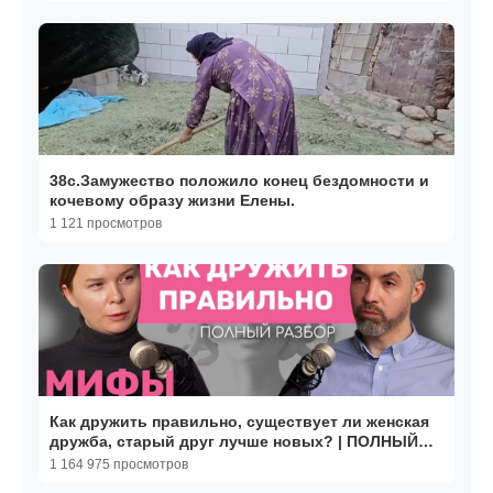
38с.Замужество положило конец бездомности и
кочевому образу жизни Елены.
1 121 просмотров
Как дружить правильно, существует ли женская
дружба, старый друг лучше новых? | ПОЛНЫЙ
РАЗБОР МИФЫ
1 164 975 просмотров