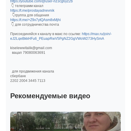
https://youtube.com/@user-nz3cg6yz2b
👇 телеграмм канал
https://t.me/prostayadnevnik
👇группа для общения
https://t.me/+Z9x7ytQAsm8xMjhi
👇 для сотрудничества почта
Присоединяйся к каналу в макс по ссылке:
https://max.ru/join/-
eJ2LqeBkkHFu6_PEuapRwV5PgNZ2GgVWoW273HySmA
kiselewwitalik@gmail.com
вацап 79080063691
для продвижения канала
сбербанк
2202 2004 3445 7113
Рекомендуемые видео