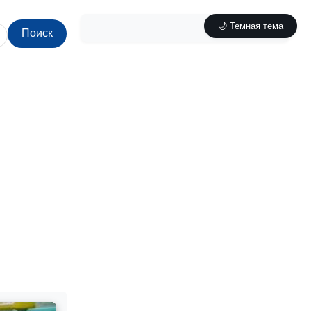
🌙 Темная тема
Поиск