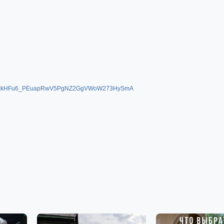
2LqeBkkHFu6_PEuapRwV5PgNZ2GgVWoW273HySmA