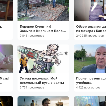
ь
Перенес Курятник!
Обзор вязания д
Засыпаю Кирпичом Болото
из мохера / Как с
новое
под Плиту!
красивый джемп
9 848 просмотров
240 135 просмотров
спицами?
Мать!
Ужасы похмелья: Мой
После презентац
похмельный путь с вахты
учебника
6 774 просмотров
4 421 просмотров