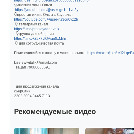
https://dzen.ru/id/609d83245d6c8c659116b4c4
👇дневник мамы Ольги
https://youtube.com/@user-gn1ni1vo3y
👇простая жизнь Ольга с Зауралья
https://youtube.com/@user-nz3cg6yz2b
👇 телеграмм канал
https://t.me/prostayadnevnik
👇группа для общения
https://t.me/+Z9x7ytQAsm8xMjhi
👇 для сотрудничества почта
Присоединяйся к каналу в макс по ссылке:
https://max.ru/join/-eJ
kiselewwitalik@gmail.com
вацап 79080063691
для продвижения канала
сбербанк
2202 2004 3445 7113
Рекомендуемые видео