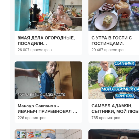
9МАЯ ДЕЛА ОГОРОДНЫЕ,
С УТРА В ГОСТИ С
ПОСАДИЛИ...
ГОСТИНЦАМИ.
26 007 просмотров
29 467 просмотров
Мансур Сакпанов -
САМВЕЛ АДАМЯН,
ИВАНЫЧ ПРИРЕВНОВАЛ К
СЫТНИКИ, МОЙ ЛЮ
ПОСЫЛКЕ ФЕДЯГАЛИ 😬 Я
САЛАТ I LOVE YOU..
226 просмотров
765 просмотров
СОЖГУ СВОЮ ДАЧУ 🔥
ВОЛОДЯ БЬЁТ ФЕДЮ 😵