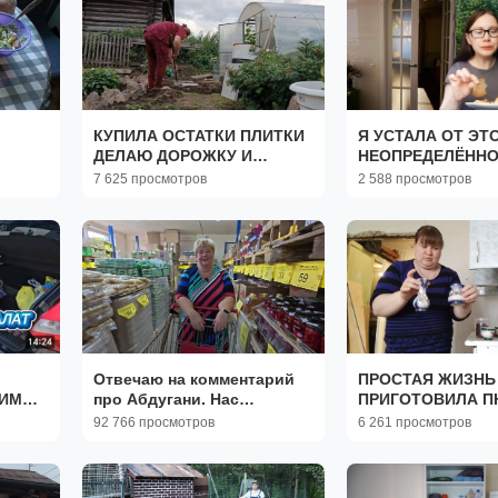
КУПИЛА ОСТАТКИ ПЛИТКИ
Я УСТАЛА ОТ ЭТ
ДЕЛАЮ ДОРОЖКУ И
НЕОПРЕДЕЛЁНН
НОВУЮ КЛУМБУ.
7 625 просмотров
2 588 просмотров
Отвечаю на комментарий
ПРОСТАЯ ЖИЗНЬ 
БИМЫЙ
про Абдугани. Нас
ПРИГОТОВИЛА П
затопило на даче. Покупки
ГУЛЯШОМ// ПОШЛ
92 766 просмотров
6 261 просмотров
в Светофоре.
НА ПОМОЩЬ .//Х
РАЗБИРАТЬ ПЕЧЬ