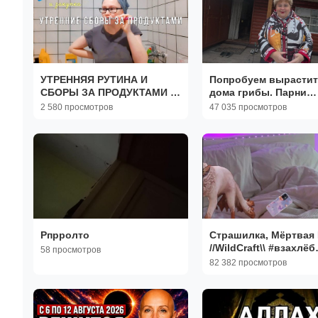
УТРЕННЯЯ РУТИНА И
Попробуем вырастит
СБОРЫ ЗА ПРОДУКТАМИ 🥒
дома грибы. Парни
🍅
переносят дрова на 
2 580 просмотров
47 035 просмотров
место.
Рпрролто
Страшилка, Мёртвая 
//WildCraft\\ #взахлёб
58 просмотров
#wildcraft
82 382 просмотров