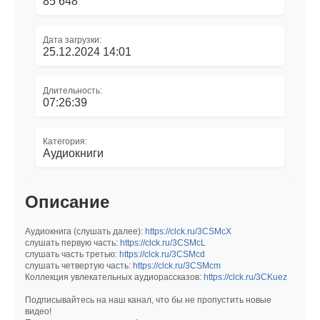
85 648
Дата загрузки:
25.12.2024 14:01
Длительность:
07:26:39
Категория:
Аудиокниги
Описание
Аудиокнига (слушать далее):
https://clck.ru/3CSMcX
слушать первую часть:
https://clck.ru/3CSMcL
слушать часть третью:
https://clck.ru/3CSMcd
слушать четвертую часть:
https://clck.ru/3CSMcm
Коллекция увлекательных аудиорассказов:
https://clck.ru/3CKuez
Подписывайтесь на наш канал, что бы не пропустить новые
видео!