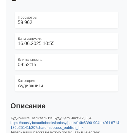
Просмотры:
59 962
Дата загрузки:
16.06.2025 10:55
Длительность:
09:52:15
Категория:
Аудиокниги
Описание
Аудиокнига Целитель Из Будущего Части 2, 3, 4:
https://boosty.to/audiobooksfantasy/posts/14fc6390-904b-49fd-8714-
186b25141b20?share=success_publish_link
Теперь наши рассказы можно послушать в Telegram: