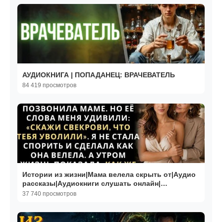
АУДИОКНИГА | ПОПАДАНЕЦ: ВРАЧЕВАТЕЛЬ
84 419 просмотров
Истории из жизни|Мама велела скрыть от|Аудио
рассказы|Аудиокниги слушать онлайн|
Жизненные истории
37 740 просмотров