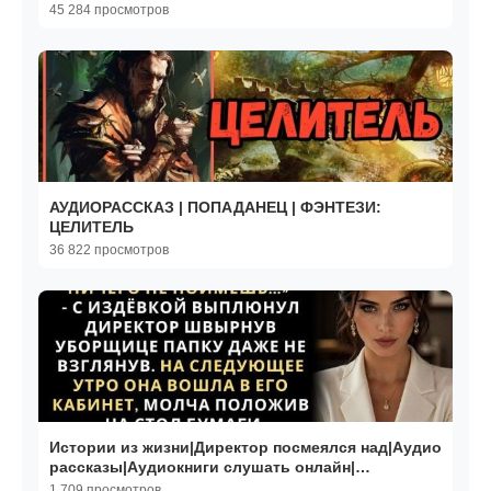
45 284 просмотров
АУДИОРАССКАЗ | ПОПАДАНЕЦ | ФЭНТЕЗИ:
ЦЕЛИТЕЛЬ
36 822 просмотров
Истории из жизни|Директор посмеялся над|Аудио
рассказы|Аудиокниги слушать онлайн|
Жизненные истории
1 709 просмотров