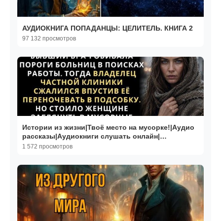
АУДИОКНИГА ПОПАДАНЦЫ: ЦЕЛИТЕЛЬ. КНИГА 2
97 132 просмотров
Истории из жизни|Твоё место на мусорке!|Аудио
рассказы|Аудиокниги слушать онлайн|
Жизненные истории
1 572 просмотров