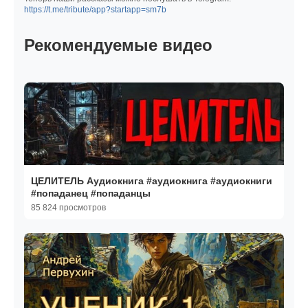
https://t.me/tribute/app?startapp=sm7b
Рекомендуемые видео
ЦЕЛИТЕЛЬ Аудиокнига #аудиокнига #аудиокниги
#попаданец #попаданцы
85 824 просмотров