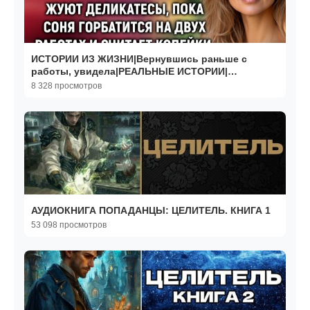
ИСТОРИИ ИЗ ЖИЗНИ|Вернувшись раньше с
работы, увидела|РЕАЛЬНЫЕ ИСТОРИИ|
ЖИЗНЕННЫЕ ИСТОРИИ
8 328 просмотров
АУДИОКНИГА ПОПАДАНЦЫ: ЦЕЛИТЕЛЬ. КНИГА 1
53 098 просмотров