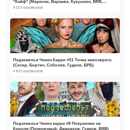
"Кайф" (Маркони, Варнава, Кукушкин, BRB,
Гудков)
9 013 просмотров
Подземелья Чикен Карри #51 Точка невозврата
(Сатир, Бортич, Соболев, Гудков, БРБ)
4 810 просмотров
Подземелья Чикен карри #8 Покушение на
Короля (Поперечный, Джарахов, Гудков, BRB)