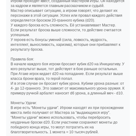
Игроки проходят квест, созданный Мастером Игры. Он находится
за кадром и является главным рассказчиком и судьёй.
Мастер описывает ситуацию, а игроки говорят, что делают их
персонажи в этой ситуации. Успех или провал каждого действия
определяется броском 20-гранного кубика (d20).
У каждого броска есть сложность. Её устанавливает Мастер.
Если результат броска выше сложности, то действие считается
успешным.
У героев есть бонусы умений (сила, ловкость, мудрость,
интеллект, выносливость, харизма), которые они прибавляют к
результату броска.
Правила боя:
В начале каждого боя игроки бросают кубик d20 на Инициативу. У
кого результат выше, тот действует в бою раньше остальных.
При Атаке игрок кидает d20 на попадание. Если результат выше
класса брони врага, то герой попал.
И в этом случае он бросает кубик урона. Кубики урона разные: от
4- до 12-гранного. Это зависит от максимального урона оружия. К
примеру ручной арбалет наносит d6 урона, а длинный меч - d10.
Монеты Удачи:
В игре есть “Монеты удачи”. Игроки находят их при прохождении
квеста либо получают от Мастера за “выдающуюся игру”.
“Монеты удачи” можно использовать, чтобы перебросить
неудачные броски d20. Если участники сохраняют монеты до
победного конца игры, то могут потратить их на
благотворительность. 1 монета = 10 тысяч рублей.