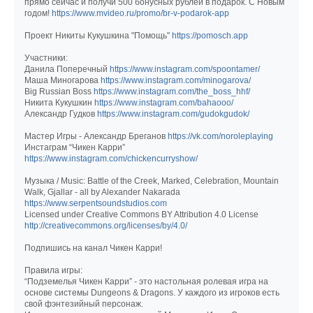
прямо сейчас и получи 500 бонусных рублей в подарок. С Новым
годом!
https://www.mvideo.ru/promo/br-v-podarok-app
Проект Никиты Кукушкина "Помощь"
https://pomosch.app
Участники:
Данила Поперечный
https://www.instagram.com/spoontamer/
Маша Миногарова
https://www.instagram.com/minogarova/
Big Russian Boss
https://www.instagram.com/the_boss_hhf/
Никита Кукушкин
https://www.instagram.com/bahaooo/
Александр Гудков
https://www.instagram.com/gudokgudok/
Мастер Игры - Александр Бреганов
https://vk.com/noroleplaying
Инстаграм “Чикен Карри”
https://www.instagram.com/chickencurryshow/
Музыка / Music: Battle of the Creek, Marked, Celebration, Mountain
Walk, Gjallar - all by Alexander Nakarada
https://www.serpentsoundstudios.com
Licensed under Creative Commons BY Attribution 4.0 License
http://creativecommons.org/licenses/by/4.0/
Подпишись на канал Чикен Карри!
Правила игры:
“Подземелья Чикен Карри” - это настольная ролевая игра на
основе системы Dungeons & Dragons. У каждого из игроков есть
свой фэнтезийный персонаж.