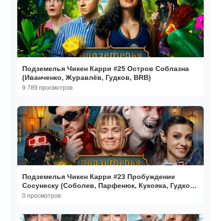
Подземелья Чикен Карри #25 Остров Соблазна
(Иванченко, Журавлёв, Гудков, BRB)
9 789 просмотров
Подземелья Чикен Карри #23 Пробуждение
Сосунеску (Соболев, Парфенюк, Кукояка, Гудков,
BRB)
0 просмотров