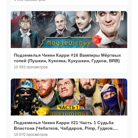
Подземелья Чикен Карри #16 Вампиры Мёртвых
топей (Пушкин, Кукояка, Кукушкин, Гудков, BRB)
10 593 просмотров
Подземелья Чикен Карри #21 Часть 1 Судьба
Властона (Чебатков, Чабдаров, Pimp, Гудков,
BRB)
10 070 просмотров