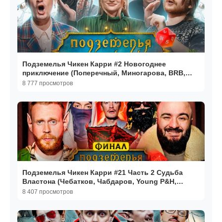
Подземелья Чикен Карри #2 Новогоднее
приключение (Поперечный, Миногарова, BRB,
Гудков, Кукушкин)
8 777 просмотров
Подземелья Чикен Карри #21 Часть 2 Судьба
Властона (Чебатков, Чабдаров, Young P&H,
Гудков, BRB)
8 407 просмотров