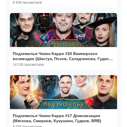
8 458 просмотров
Подземелья Чикен Карри #20 Вампирское
возмездие (Шастун, Позов, Складчикова, Гудков,
BRB)
14 536 просмотров
Подземелья Чикен Карри #17 Демонизация
(Мягкова, Смирнов, Кукушкин, Гудков, BRB)
9 156 просмотров