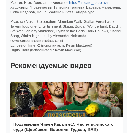
Мастер Игры Александр Бреганов
https://t.me/no_roleplaying
Художники “Подземелий: Гульсина Ганиева, Варвара Макарчева,
Сева Фёдоров, Маша Брагина и Катя Гандрабура
Музыка / Music: Celebration, Mountain Walk, Gjallar, Forest walk,
Tavern loop one, Entertainment, Skaga, Borgar, Wonderland, Daudir,
Stöðvar, Fantasy Ambience, Hymn to the Gods, Dark Hollows, Shelter
Song, Winter Night - all by Alexander Nakarada
(www.serpentsoundstudios.com)
Echoes of Time v2 (исполнитель: Kevin MacLeod)
Digital Bark (исполнитель: Kevin MacLeod)
Рекомендуемые видео
Подземелья Чикен Карри #19 Час эльфийского
суда (Щербаков, Воронин, Гудков, BRB)