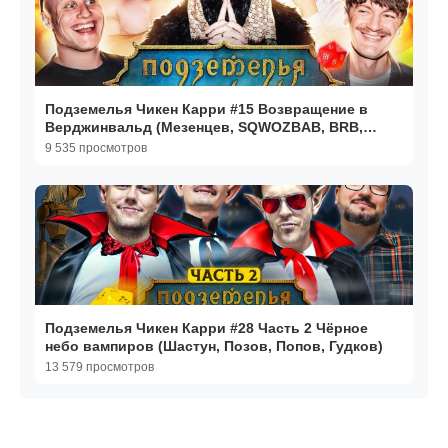
Подземелья Чикен Карри #15 Возвращение в
Верджинвальд (Мезенцев, SQWOZBAB, BRB,
Гудков, Кукушкин)
9 535 просмотров
Подземелья Чикен Карри #28 Часть 2 Чёрное
небо вампиров (Шастун, Позов, Попов, Гудков)
13 579 просмотров