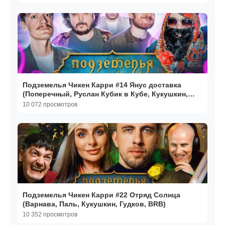
Подземелья Чикен Карри #14 Янус доставка
(Поперечный, Руслан Кубик в Кубе, Кукушкин,
BRB, Гудков)
10 072 просмотров
Подземелья Чикен Карри #22 Отряд Солнца
(Варнава, Паль, Кукушкин, Гудков, BRB)
10 352 просмотров