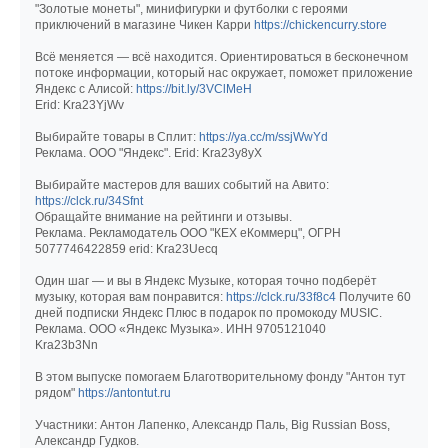
"Золотые монеты", минифигурки и футболки с героями
приключений в магазине Чикен Карри
https://chickencurry.store
Всё меняется — всё находится. Ориентироваться в бесконечном
потоке информации, который нас окружает, поможет приложение
Яндекс с Алисой:
https://bit.ly/3VClMeH
Erid: Kra23YjWv
Выбирайте товары в Сплит:
https://ya.cc/m/ssjWwYd
Реклама. ООО "Яндекс". Erid: Kra23y8yX
Выбирайте мастеров для ваших событий на Авито:
https://clck.ru/34Sfnt
Обращайте внимание на рейтинги и отзывы.
Реклама. Рекламодатель ООО "КЕХ еКоммерц", ОГРН
5077746422859 erid: Kra23Uecq
Один шаг — и вы в Яндекс Музыке, которая точно подберёт
музыку, которая вам понравится:
https://clck.ru/33f8c4
Получите 60
дней подписки Яндекс Плюс в подарок по промокоду MUSIC.
Реклама. ООО «Яндекс Музыка». ИНН 9705121040
Kra23b3Nn
В этом выпуске помогаем Благотворительному фонду "Антон тут
рядом"
https://antontut.ru
Участники: Антон Лапенко, Александр Паль, Big Russian Boss,
Александр Гудков.