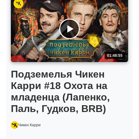
01:48:55
Подземелья Чикен
Карри #18 Охота на
младенца (Лапенко,
Паль, Гудков, BRB)
Чикен Карри