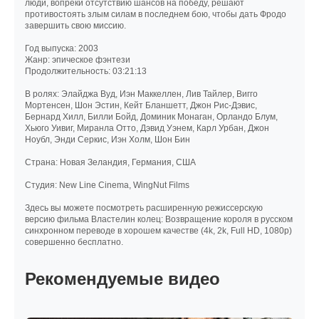
люди, вопреки отсутствию шансов на победу, решают
противостоять злым силам в последнем бою, чтобы дать Фродо
завершить свою миссию.
Год выпуска: 2003
Жанр: эпическое фэнтези
Продолжительность: 03:21:13
В ролях: Элайджа Вуд, Иэн Маккеллен, Лив Тайлер, Вигго
Мортенсен, Шон Эстин, Кейт Бланшетт, Джон Рис-Дэвис,
Бернард Хилл, Билли Бойд, Доминик Монаган, Орландо Блум,
Хьюго Уивиг, Миранла Отто, Дэвид Уэнем, Карл Урбан, Джон
Ноубл, Энди Серкис, Иэн Холм, Шон Бин
Страна: Новая Зеландия, Германия, США
Студия: New Line Cinema, WingNut Films
Здесь вы можете посмотреть расширенную режиссерскую
версию фильма Властелин колец: Возвращение короля в русском
синхронном переводе в хорошем качестве (4k, 2k, Full HD, 1080p)
совершенно бесплатно.
Рекомендуемые видео