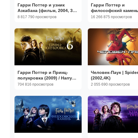
Гарри Поттер и узник
Гарри Поттер и
Азкабана (фильм, 2004, 3
философский камен
часть)
(фильм, 2001, 1 часть
8 817 790 просмотров
16 266 875 просмотров
Гарри Поттер и Принц-
Человек-Паук | Spide
полукровка (2009) / Harry
(2002,4K)
Potter and the Half-Blood
704 816 просмотров
2 055 690 просмотров
Prince