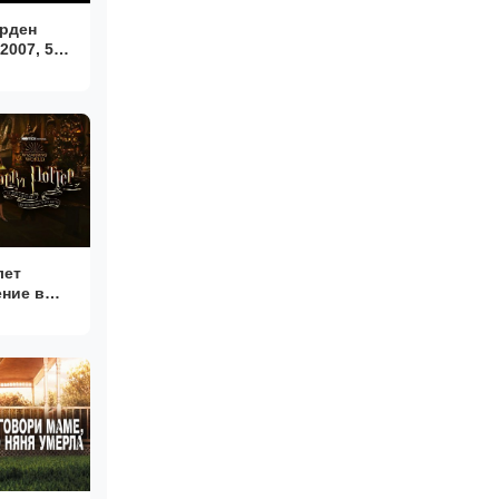
Орден
2007, 5
лет
ние в
otter 20th
rn to