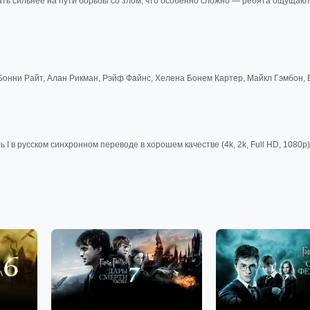
ть сильнее на пути борьбы со злом, что особенно сложно — ребята ощущают,
 Бонни Райт, Алан Рикман, Рэйф Файнс, Хелена Бонем Картер, Майкл Гэмбон,
I в русском синхронном переводе в хорошем качестве (4k, 2k, Full HD, 1080