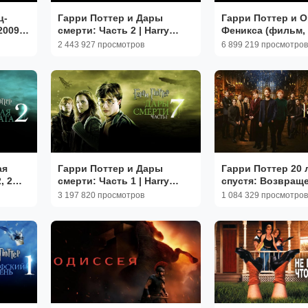
ц-
Гарри Поттер и Дары
Гарри Поттер и 
009, 6
смерти: Часть 2 | Harry
Феникса (фильм, 
Potter and the Deathly
часть)
2 443 927 просмотров
6 899 219 просмотров
Hallows: Part 2 (2011, 4K)
ая
Гарри Поттер и Дары
Гарри Поттер 20 
, 2
смерти: Часть 1 | Harry
спустя: Возвраще
Potter and the Deathly
Хогвартс | Harry P
3 197 820 просмотров
1 084 329 просмотров
Hallows: Part 1 (2010, 4K)
Anniversary: Retu
(2022)