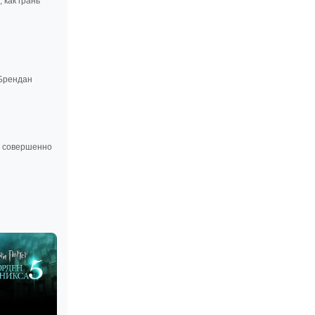
 как грань
 Брендан
p) совершенно