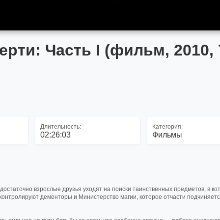
рти: Часть I (фильм, 2010, 
Длительность:
Категория:
02:26:03
Фильмы
 достаточно взрослые друзья уходят на поиски таинственных предметов, в ко
контролируют дементоры и Министерство магии, которое отчасти подчиняет