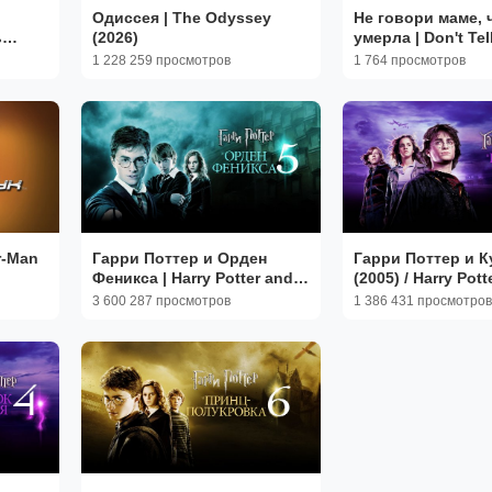
Одиссея | The Odyssey
Не говори маме, 
ь
(2026)
умерла | Don't Te
)
Babysitter's Dead 
1 228 259 просмотров
1 764 просмотров
r-Man
Гарри Поттер и Орден
Гарри Поттер и К
Феникса | Harry Potter and
(2005) / Harry Pott
the Order of the Phoenix
Goblet of Fire
3 600 287 просмотров
1 386 431 просмотров
(2007,4K)