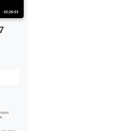
02:26:03
7
торых
ся