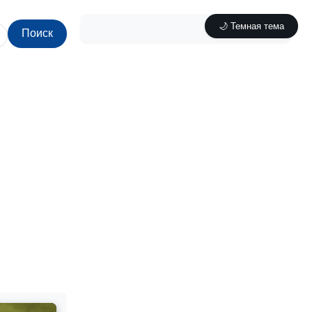
🌙 Темная тема
Поиск