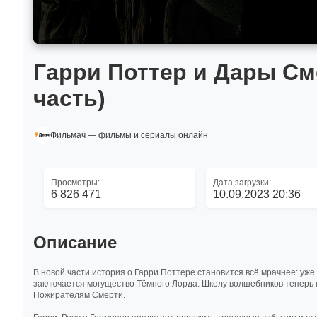
Гарри Поттер и Дары Сме
часть)
Фильмач — фильмы и сериалы онлайн
Просмотры:
Дата загрузки:
6 826 471
10.09.2023 20:36
Описание
В новой части история о Гарри Поттере становится всё мрачнее: уже
заключается могущество Тёмного Лорда. Школу волшебников теперь 
Пожирателям Смерти.