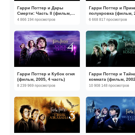
Гарри Поттер и Дары
Гарри Поттер и Прин
Смерти: Часть II (фильм,
полукровка (фильм, 2
2011, 8 часть)
часть)
4 866 194 просмотров
6 668 817 просмотров
Гарри Поттер и Кубок огня
Гарри Поттер и Тайн
(фильм, 2005, 4 часть)
комната (фильм, 2002
часть)
8 239 969 просмотров
10 908 148 просмотров