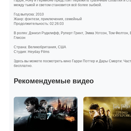
Гарри, Рону и Гермионе предстоит пережить трагичные события и ста
между тьмой и светом становится всё более зыбкой.
Год выпуска: 2010
Жанр: фэнтези, приключения, семейный
Продолжительность: 02:26:03
В ролях: Дэниэл Рэдклифф, Руперт Гринт, Эмма Уотсон, Том Фелтон,
Глисон
Страна: Великобритания, США
Студия: Heyday Films
Здесь вы можете посмотреть кино Гарри Поттер и Дары Смерти: Часть 
бесплатно.
Рекомендуемые видео