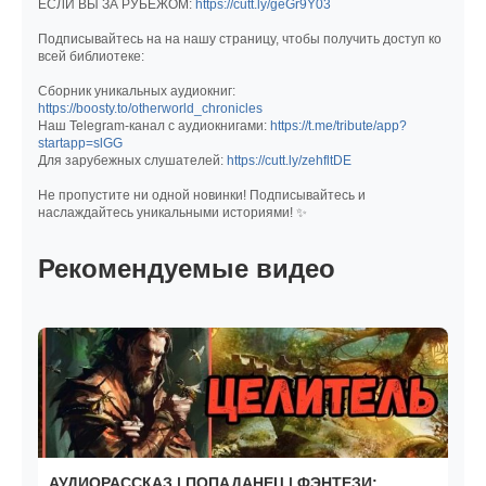
ЕСЛИ ВЫ ЗА РУБЕЖОМ:
https://cutt.ly/geGr9Y03
Подписывайтесь на на нашу страницу, чтобы получить доступ ко
всей библиотеке:
Сборник уникальных аудиокниг:
https://boosty.to/otherworld_chronicles
Наш Telegram-канал с аудиокнигами:
https://t.me/tribute/app?
startapp=slGG
Для зарубежных слушателей:
https://cutt.ly/zehfltDE
Не пропустите ни одной новинки! Подписывайтесь и
наслаждайтесь уникальными историями! ✨
Рекомендуемые видео
АУДИОРАССКАЗ | ПОПАДАНЕЦ | ФЭНТЕЗИ: