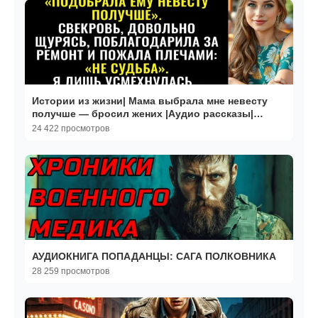
Истории из жизни| Мама выбрала мне невесту
получше — бросил жених |Аудио рассказы|
Жизненные истории
24 422 просмотров
АУДИОКНИГА ПОПАДАНЦЫ: САГА ПОЛКОВНИКА
28 259 просмотров