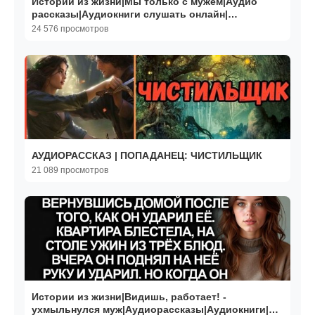
Истории из жизни|Мы только с мужем|Аудио
рассказы|Аудиокниги слушать онлайн|
Жизненные истории
24 576 просмотров
АУДИОРАССКАЗ | ПОПАДАНЕЦ: ЧИСТИЛЬЩИК
21 089 просмотров
Истории из жизни|Видишь, работает! -
ухмыльнулся муж|Аудиорассказы|Аудиокниги|