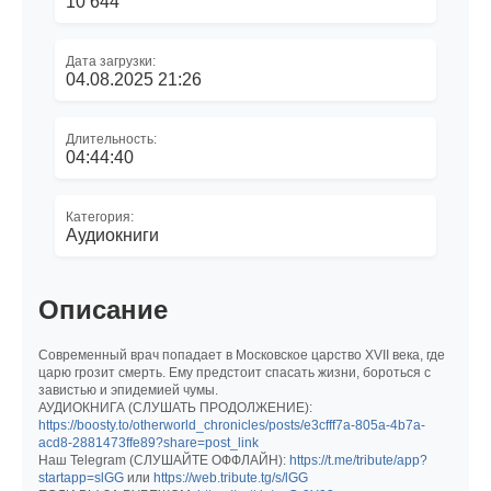
10 644
Дата загрузки:
04.08.2025 21:26
Длительность:
04:44:40
Категория:
Аудиокниги
Описание
Современный врач попадает в Московское царство XVII века, где
царю грозит смерть. Ему предстоит спасать жизни, бороться с
завистью и эпидемией чумы.
АУДИОКНИГА (СЛУШАТЬ ПРОДОЛЖЕНИЕ):
https://boosty.to/otherworld_chronicles/posts/e3cfff7a-805a-4b7a-
acd8-2881473ffe89?share=post_link
Наш Telegram (СЛУШАЙТЕ ОФФЛАЙН):
https://t.me/tribute/app?
startapp=slGG
или
https://web.tribute.tg/s/lGG