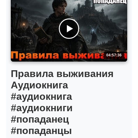
04:57:36
Правила выживания
Аудиокнига
#аудиокнига
#аудиокниги
#попаданец
#попаданцы