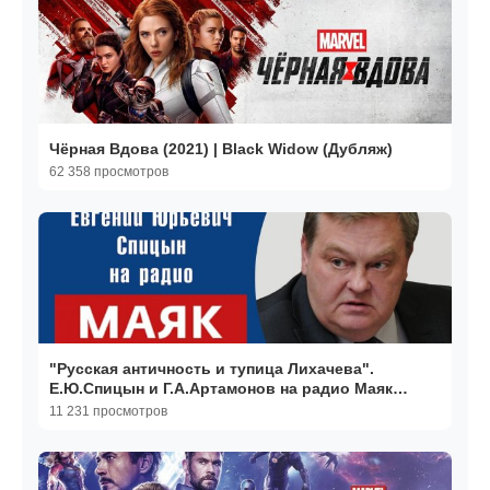
Чёрная Вдова (2021) | Black Widow (Дубляж)
62 358 просмотров
"Русская античность и тупица Лихачева".
Е.Ю.Спицын и Г.А.Артамонов на радио Маяк
"Стиллавин Today
11 231 просмотров