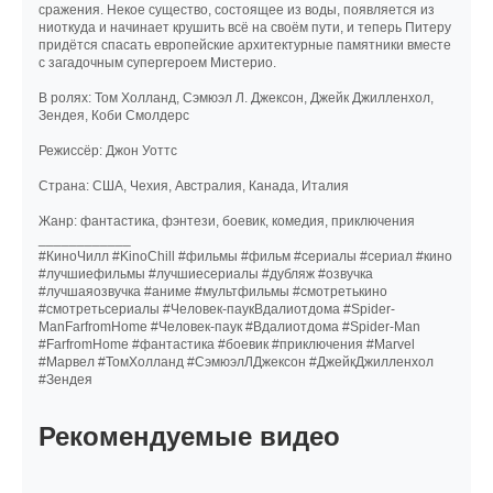
сражения. Некое существо, состоящее из воды, появляется из
ниоткуда и начинает крушить всё на своём пути, и теперь Питеру
придётся спасать европейские архитектурные памятники вместе
с загадочным супергероем Мистерио.
В ролях: Том Холланд, Сэмюэл Л. Джексон, Джейк Джилленхол,
Зендея, Коби Смолдерс
Режиссёр: Джон Уоттс
Страна: США, Чехия, Австралия, Канада, Италия
Жанр: фантастика, фэнтези, боевик, комедия, приключения
____________
#КиноЧилл #KinoChill #фильмы #фильм #сериалы #сериал #кино
#лучшиефильмы #лучшиесериалы #дубляж #озвучка
#лучшаяозвучка #аниме #мультфильмы #смотретькино
#смотретьсериалы #Человек-паукВдалиотдома #Spider-
ManFarfromHome #Человек-паук #Вдалиотдома #Spider-Man
#FarfromHome #фантастика #боевик #приключения #Marvel
#Марвел #ТомХолланд #СэмюэлЛДжексон #ДжейкДжилленхол
#Зендея
Рекомендуемые видео