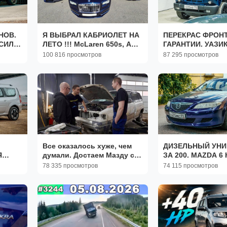
НОВ.
Я ВЫБРАЛ КАБРИОЛЕТ НА
ПЕРЕКРАС ФРОН
СИЛ.
ЛЕТО !!! McLaren 650s, Audi
ГАРАНТИИ. УАЗИК
R8 Spider V10, Rolls Royce
ЛЮКС. GOLF ГОТ
100 816 просмотров
87 295 просмотров
Dawn.
ПОЧТИ.
Все оказалось хуже, чем
ДИЗЕЛЬНЫЙ УНИ
Я
думали. Достаем Мазду с
ЗА 200. MAZDA 
GUS.
того света!
ВЫ НЕ ЗНАЛИ.
78 335 просмотров
74 115 просмотров