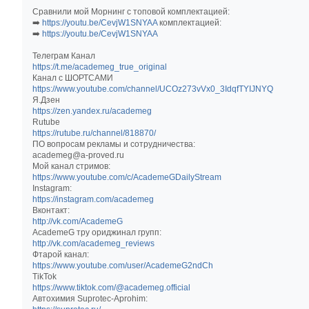
Сравнили мой Морнинг с топовой комплектацией:
➡️
https://youtu.be/CevjW1SNYAA
комплектацией:
➡️
https://youtu.be/CevjW1SNYAA
Телеграм Канал
https://t.me/academeg_true_original
Канал с ШОРТСАМИ
https://www.youtube.com/channel/UCOz273vVx0_3IdqfTYIJNYQ
Я.Дзен
https://zen.yandex.ru/academeg
Rutube
https://rutube.ru/channel/818870/
ПО вопросам рекламы и сотрудничества:
academeg@a-proved.ru
Мой канал стримов:
https://www.youtube.com/c/AcademeGDailyStream
Instagram:
https://instagram.com/academeg
Вконтакт:
http://vk.com/AcademeG
AcademeG тру ориджинал групп:
http://vk.com/academeg_reviews
Фтарой канал:
https://www.youtube.com/user/AcademeG2ndCh
TikTok
https://www.tiktok.com/@academeg.official
Автохимия Suprotec-Aprohim: