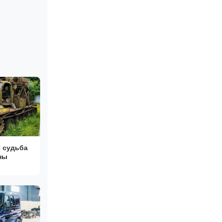
 судьба
ны