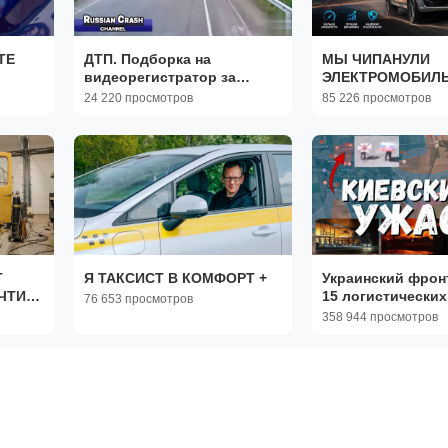
ТЕ
ДТП. Подборка на
МЫ ЧИПАНУЛИ
видеорегистратор за
ЭЛЕКТРОМОБИЛЬ
05.08.2026 Август 2026
ПОЕХАЛ !!! БЫС
24 220 просмотров
85 226 просмотров
ЭЛЕКТРОЛАРГУС.
Т
Я ТАКСИСТ В КОМФОРТ +
Украинский фронт
ЧТИ
15 логистических
76 653 просмотров
на Украине. Черн
358 944 просмотров
российские флаги