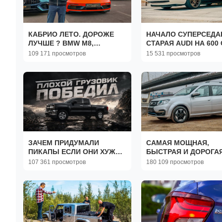
КАБРИО ЛЕТО. ДОРОЖЕ
НАЧАЛО СУПЕРСЕДА
ЛУЧШЕ ? BMW M8,
СТАРАЯ AUDI НА 600 
MERCEDES SL, PORSСHE
AUDI 200 quattro 20V.
109 171 просмотров
15 531 просмотров
BOXTER.
ЗАЧЕМ ПРИДУМАЛИ
САМАЯ МОЩНАЯ,
ПИКАПЫ ЕСЛИ ОНИ ХУЖЕ
БЫСТРАЯ И ДОРОГА
? Я НАШЁЛ ОТВЕТ В 19
LADA. Я КУПИЛ eLAR
107 361 просмотров
180 109 просмотров
ВЕКЕ.