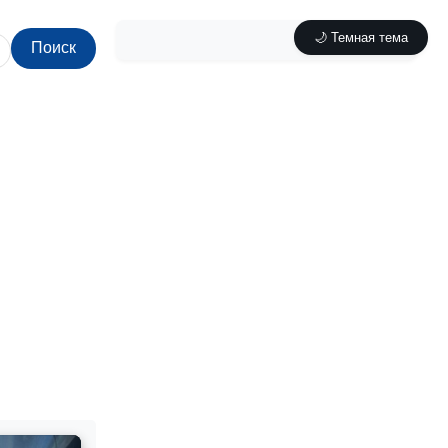
🌙 Темная тема
Поиск