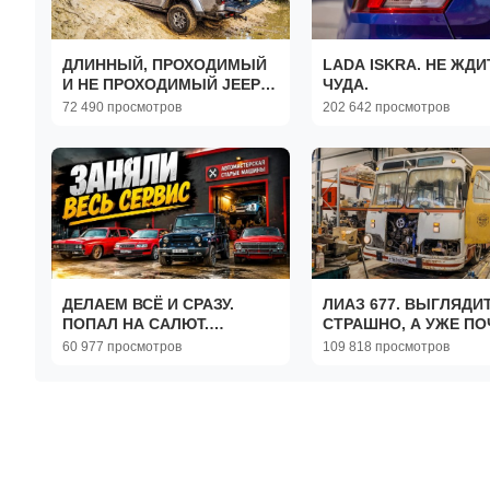
ДЛИННЫЙ, ПРОХОДИМЫЙ
LADA ISKRA. НЕ ЖДИ
И НЕ ПРОХОДИМЫЙ JEEP
ЧУДА.
GLADIATOR.
72 490 просмотров
202 642 просмотров
ДЕЛАЕМ ВСЁ И СРАЗУ.
ЛИАЗ 677. ВЫГЛЯДИ
ПОПАЛ НА САЛЮТ.
СТРАШНО, А УЖЕ ПО
ФРОНТЕРИК СНОВА
ВЫЕЗД.
60 977 просмотров
109 818 просмотров
ХАНДРИТ.