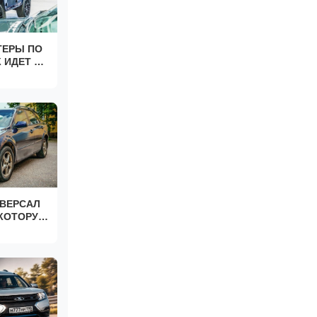
ТЕРЫ ПО
 ИДЕТ В
ОВ. S4
ВЕРСАЛ
6 КОТОРУЮ