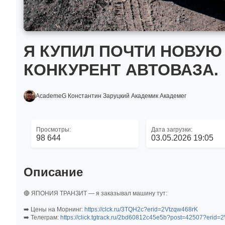
Я КУПИЛ ПОЧТИ НОВУЮ 
КОНКУРЕНТ АВТОВАЗА.
AcademeG Константин Заруцкий Академик Академег
Просмотры:
Дата загрузки:
98 644
03.05.2026 19:05
Описание
🔴 ЯПОНИЯ ТРАНЗИТ — я заказывал машину тут:
➡️ Цены на Морнинг:
https://clck.ru/3TQH2c?erid=2Vtzqw468rK
➡️ Телеграм:
https://click.tgtrack.ru/2bd60812c45e5b?post=42507?erid=