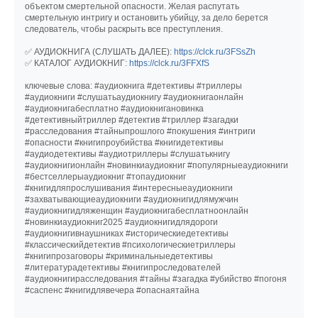
объектом смертельной опасности. Желая распутать
смертельную интригу и остановить убийцу, за дело берется
следователь, чтобы раскрыть все преступления.
✅ АУДИОКНИГА (СЛУШАТЬ ДАЛЕЕ):
https://clck.ru/3FSsZh
✅ КАТАЛОГ АУДИОКНИГ:
https://clck.ru/3FFXfS
ключевые слова: #аудиокнига #детективы #триллеры
#аудиокниги #слушатьаудиокнигу #аудиокнигаонлайн
#аудиокнигабесплатно #аудиокнигановинка
#детективныйтриллер #детектив #триллер #загадки
#расследования #тайныпрошлого #покушения #интриги
#опасности #книгипроубийства #книгидетективы
#аудиодетективы #аудиотриллеры #слушатькнигу
#аудиокнигионлайн #новинкиаудиокниг #популярныеаудиокниги
#бестселлерыаудиокниг #топаудиокниг
#книгидляпрослушивания #интересныеаудиокниги
#захватывающиеаудиокниги #аудиокнигидлямужчин
#аудиокнигидляженщин #аудиокнигабесплатноонлайн
#новинкиаудиокниг2025 #аудиокнигидлядороги
#аудиокнигивнаушниках #историческиедетективы
#классическийдетектив #психологическиетриллеры
#книгипрозаговоры #криминальныедетективы
#литературадетективы #книгипроследователей
#аудиокнигирасследования #тайны #загадка #убийство #погоня
#саспенс #книгидлявечера #опаснаятайна