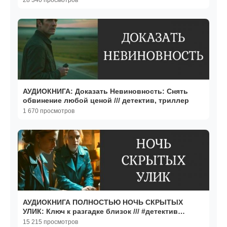
28 340 просмотров
АУДИОКНИГА: Доказать Невиновность: Снять
обвинение любой ценой /// детектив, триллер
1 670 просмотров
АУДИОКНИГА ПОЛНОСТЬЮ НОЧЬ СКРЫТЫХ
УЛИК: Ключ к разгадке близок /// #детектив
#расследование
15 215 просмотров