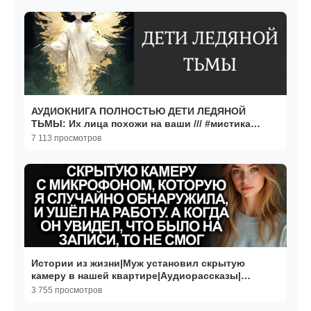
АУДИОКНИГА ПОЛНОСТЬЮ ДЕТИ ЛЕДЯНОЙ
ТЬМЫ: Их лица похожи на ваши /// #мистика
#триллер #хоррор
7 113 просмотров
Истории из жизни|Муж установил скрытую
камеру в нашей квартире|Аудиорассказы|
Реальные истории
3 755 просмотров