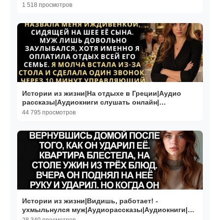
детектив, триллер
1 518 просмотров
Истории из жизни|На отдыхе в Греции|Аудио
рассказы|Аудиокниги слушать онлайн|
Жизненные истории
44 795 просмотров
Истории из жизни|Видишь, работает! -
ухмыльнулся муж|Аудиорассказы|Аудиокниги|
Реальные истории