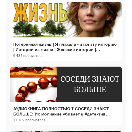
Потерянная жизнь | Я плакала читая эту историю
| Истории из жизни | Женские истории |
Аудиорассказ
6 434 просмотров
АУДИОКНИГА ПОЛНОСТЬЮ ❓ СОСЕДИ ЗНАЮТ
БОЛЬШЕ: Их молчание убивает // #детектив
#триллер #похищение
17 169 просмотров