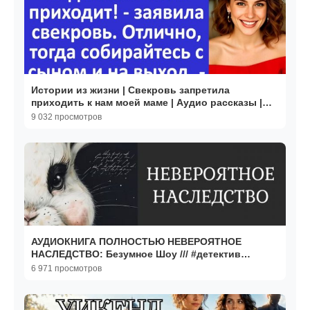
Истории из жизни | Свекровь запретила
приходить к нам моей маме | Аудио рассказы |
Жизненные истории
9 032 просмотров
АУДИОКНИГА ПОЛНОСТЬЮ НЕВЕРОЯТНОЕ
НАСЛЕДСТВО: Безумное Шоу /// #детектив
#триллер #ирония
6 971 просмотров