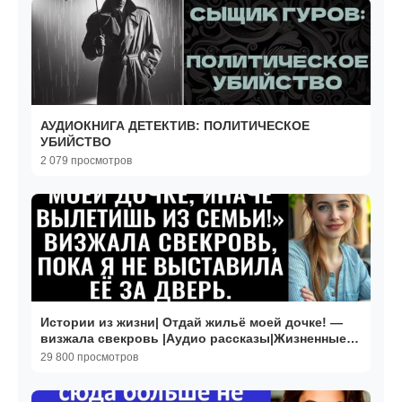
АУДИОКНИГА ДЕТЕКТИВ: ПОЛИТИЧЕСКОЕ
УБИЙСТВО
2 079 просмотров
Истории из жизни| Отдай жильё моей дочке! —
визжала свекровь |Аудио рассказы|Жизненные
истории
29 800 просмотров