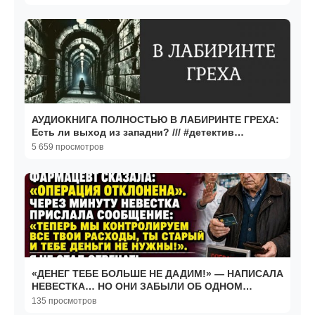
АУДИОКНИГА ПОЛНОСТЬЮ В ЛАБИРИНТЕ ГРЕХА:
Есть ли выход из западни? /// #детектив
#триллер #нуар
5 659 просмотров
«ДЕНЕГ ТЕБЕ БОЛЬШЕ НЕ ДАДИМ!» — НАПИСАЛА
НЕВЕСТКА… НО ОНИ ЗАБЫЛИ ОБ ОДНОМ
ЧЕЛОВЕКЕ
135 просмотров