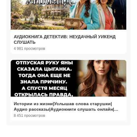
АУДИОКНИГА ДЕТЕКТИВ: НЕУДАЧНЫЙ УИКЕНД
СЛУШАТЬ
4 981 просмотров
Истории из жизни|Услышав слова старушки|
Аудио рассказы|Аудиокниги слушать онлайн|
Жизненные истории
8 451 просмотров