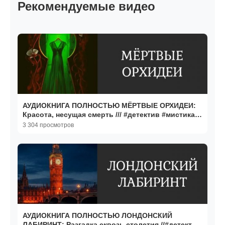
Рекомендуемые видео
АУДИОКНИГА ПОЛНОСТЬЮ МЁРТВЫЕ ОРХИДЕИ:
Красота, несущая смерть /// #детектив #мистика
#триллер
3 304 просмотров
АУДИОКНИГА ПОЛНОСТЬЮ ЛОНДОНСКИЙ
ЛАБИРИНТ: Разгадка сквозь столетия //#детектив