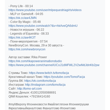
- Pony Life - 00:14
https://www.youtube.com/user/mlpequestriagirls/videos
- MLP от Gameloft - 04:05
https://vk.cc/aw4JWN
- Color By Magic - 05:48
https://www.youtube.com/watch?&v=hkAveQA6dmU
- Новости игрушек - 06:22
- Legends of Equestria - 06:33
https://vk.cc/aw4K3T
- Пони-мероприятия - 07:54
NewBronyCon. Москва, 29 и 30 августа -
https://vk.com/newbronycon
Автор заставки: Rika Power
https://vk.com/rikapoweranimationstudio
https://www.youtube.com/channel/UCoJ1dMFWL2V2wMdJdnKb2pw
Стримы Томо:
https://www.twitch.tv/tomofacja
Креативный канал Томо:
https://youtube.com/TomoFacja
Группа ВК:
https://vk.com/tomofacja
Инстаграм:
http://instagram.com/tomofacja
Сайт:
http://tomo-art.com
Яндекс.Деньги: 410012050088691
QIWI Кошелек: +79156414160
#mylittlepony #пониновости #майлитлпони #пониигрушки
#креативныйканалтомо #каналтомо #понитомо