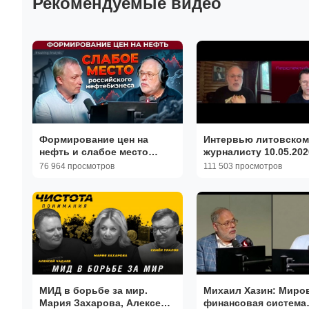
Рекомендуемые видео
Формирование цен на
Интервью литовском
нефть и слабое место
журналисту 10.05.2026
российского нефтебизнеса
Михаил Хазин и Айни
76 964 просмотров
111 503 просмотров
| Михаил Хазин и Вячеслав
Петкус
Мищенко
МИД в борьбе за мир.
Михаил Хазин: Миро
Мария Захарова, Алексей
финансовая система