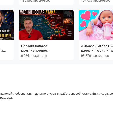
785 551 просмотров
704 036 просмотров
вторжения НАТО
Россия начала
Анабель играет н
 и
молниеносное
качели, горка и 
ак
наступление, которое
для куклы Беби Бо
6 924 просмотров
98 376 просмотров
кололо
сильно потрясло Киев и
Для детей
Сумы | Егор Мисливец
вателей и обеспечения должного уровня работоспособности сайта и сервисов
браузера.