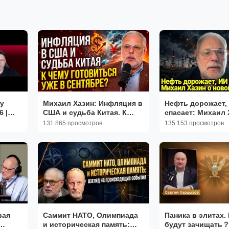
у
Михаил Хазин: Инфляция в
Нефть дорожает, 
 |
США и судьба Китая. К
спасает: Михаил 
с
чему готовиться уже в
новой реальност
131 865 просмотров
135 153 просмотров
сентябре?
вая
Саммит НАТО, Олимпиада
Паника в элитах.
и историческая память:
будут зачищать？