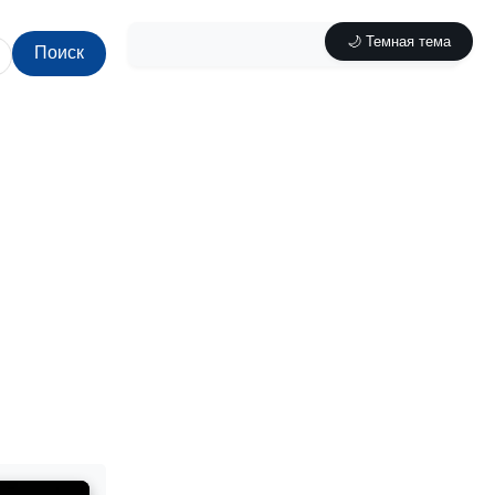
🌙 Темная тема
Поиск