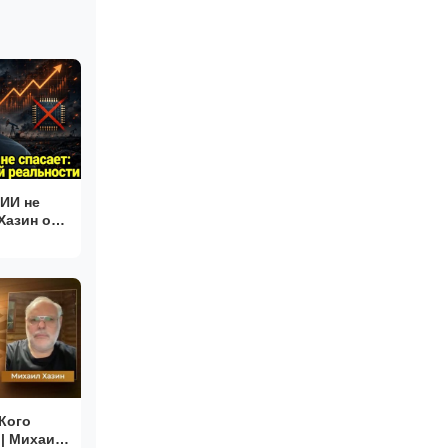
ИИ не
Хазин о
и
 Кого
| Михаил