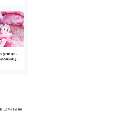
а улице:
песочница
н 🎠🏖️ |
. Если вы не