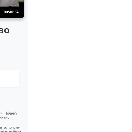
00:46:34
во
ии. Почему
ности?
ете, почему