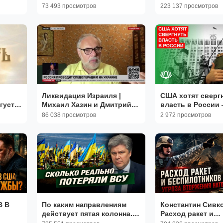
 ждет
взгляд на происходящие
Хазин | Видеожур
73 493 просмотров
223 137 просмотров
события | Хазин и Пучков
«Картина Мира»
Ликвидация Израиля |
США хотят сверг
густа
Михаил Хазин и Дмитрий
власть в России
Евстафьев
Евгений Фёдоро
86 038 просмотров
2 972 просмотров
 В
По каким направлениям
Константин Сивко
действует пятая колонна.
Расход ракет и
олай
Николай Сорокин
беспилотников. У