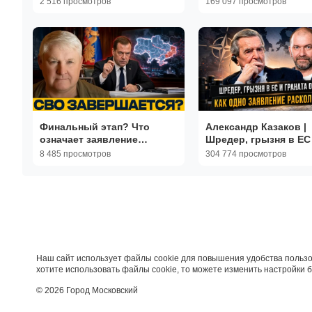
2 516 просмотров
169 097 просмотров
Субботин
Финальный этап? Что
Александр Казаков |
означает заявление
Шредер, грызня в ЕС
Медведева о СВО - Андрей
граната от Путина: К
8 485 просмотров
304 774 просмотров
Мартьянов
одно заявление рас
НАТО
Наш сайт использует файлы cookie для повышения удобства пользо
хотите использовать файлы cookie, то можете изменить настройки 
© 2026 Город Московский