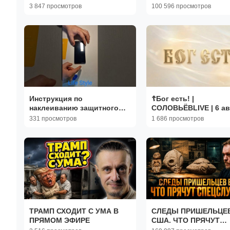
Чадаев, Семён Уралов |
трещит по швам. Что
3 847 просмотров
100 596 просмотров
Чистота понимания
экономику осенью?
Инструкция по
☦️Бог есть! |
наклеиванию защитного
СОЛОВЬЁВLIVE | 6 ав
стекла 9D на Samsung
2026 года
331 просмотров
1 686 просмотров
Galaxy A53
ТРАМП СХОДИТ С УМА В
СЛЕДЫ ПРИШЕЛЬЦЕВ
ПРЯМОМ ЭФИРЕ
США. ЧТО ПРЯЧУТ
СПЕЦСЛУЖБЫ? | Ник