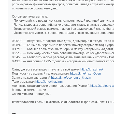
косметические перестановки в кабинетах больше не работают и поч
роль мировых финансовых центров, попытки Запада сохранить контро
применим к сегодняшнему дню.
Основные темы выпуска:
- Почему майские праздники стали символической границей для упра
- Логика кадровых решений: на кого сделает ставку власть в решающ
- Экономический рывок: возможен ли он без радикальной смены фин
- Исторические уроки: как решались аналогичные кризисы в середине
0:00:00 — Вступление: сакральные даты, день радио и ожидания от н
0:08:42 — Кризис либерального проекта: почему старые методы упра
0:17:15 — Большая зачистка элит: борьба между «старыми» кадрами
0:25:30 — Необходимость планирования: почему без государственно
0:34:20 — Геополитические расклады: влияние внешних игроков и Ва
0:43:10 — Аналогии с 1935 годом: как исторический опыт помогает п
Сайт, где есть все видео и тексты за всё время
https://khazin.ru/
Подписка на закрытый телеграм канал:
https://t.me/hazinOpen
Запись на консультации 🖊
https://t.me/economic_khazin
Телеграм канал
https://t.me/khazinml
Агентство стратегического прогнозирования "Ковчег":
https://strategic-
Мнения и комментарии
Хазин Михаил Леонидович
#МихаилХазин #Хазин #Экономика #Политика #Прогноз #Элиты #Ина