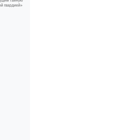
судим тайную
ой гвардией»