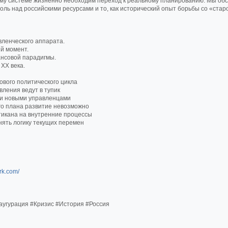
ему системе жизненно необходим переход к реальному планированию. Мы об
ль над российскими ресурсами и то, как исторический опыт борьбы со «стар
вленческого аппарата.
ий момент.
ансовой парадигмы.
 XX века.
ового политического цикла
вления ведут в тупик
 и новыми управленцами
го плана развитие невозможно
тикана на внутренние процессы
онять логику текущих перемен
ark.com/
угурация #Кризис #История #Россия