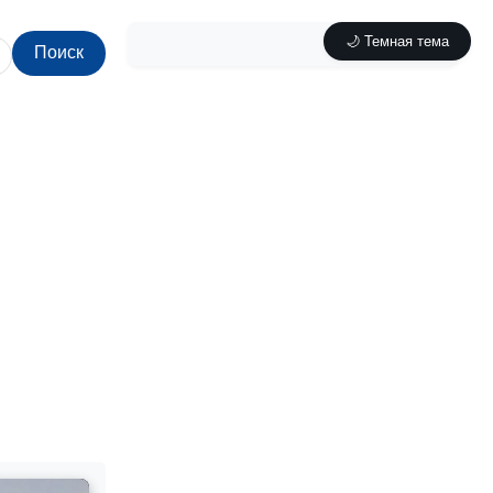
🌙 Темная тема
Поиск