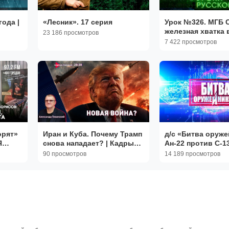
года |
«Лесник». 17 серия
Урок №326. МГБ 
железная хватка 
23 186 просмотров
ТВ
Победы | «Захар 
7 422 просмотров
Уроки русского»
орят»
Иран и Куба. Почему Трамп
д/с «Битва оруже
Я
снова нападает? | Кадры
Ан-22 против C-1
не в
Лукашенко | Тиханский
«Геркулес» и С-1
90 просмотров
14 189 просмотров
2026
«Старлифтер»