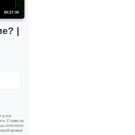
00:27:36
е? |
 в эти
ить. Ставка на
шь сплотился.
 своей кровью