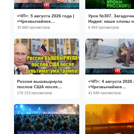
«ЧП»: 5 августа 2026 года |
Урок №307. Загадочн
«Чрезвычайное
Индия: наши слоны н
происшествие» на НТВ
устойчивой черепах
35 860 просмотров
6 494 просмотров
местного социализма
Уроки русского
Россия вышвырнула
«ЧП»: 4 августа 2026 
послов США после
«Чрезвычайное
ультиматума Трампа
происшествие» на Н
178 153 просмотров
41 846 просмотров
дипломатический скандал