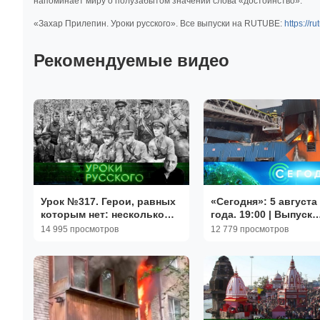
напоминает миру о полузабытом значении слова «достоинство».
«Захар Прилепин. Уроки русского». Все выпуски на RUTUBE:
https://r
Рекомендуемые видео
Урок №317. Герои, равных
«Сегодня»: 5 августа
которым нет: несколько
года. 19:00 | Выпуск
историй о чекистах | Захар
новостей | Новости 
14 995 просмотров
12 779 просмотров
Прилепин. Уроки русского