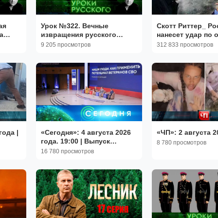
ая
Урок №322. Вечные
Скотт Риттер_ Ро
а
извращения русского
нанесет удар по 
е
национализма | «Захар
важнейших цент
9 205 просмотров
312 833 просмотров
 |
Прилепин. Уроки русского»
принятия решени
года |
«Сегодня»: 4 августа 2026
«ЧП»: 2 августа 2
года. 19:00 | Выпуск
8 780 просмотров
ТВ
новостей | Новости НТВ
16 780 просмотров