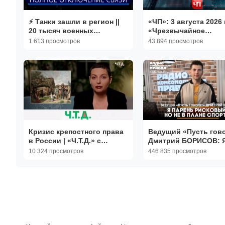
⚡️ Танки зашли в регион ||
«ЧП»: 3 августа 2026 
20 тысяч военных
«Чрезвычайное
выведены на улицы
происшествие» на Н
1 613 просмотров
43 894 просмотров
Кризис крепостного права
Ведущий «Пусть гов
в России | «Ч.T.Д.» с
Дмитрий БОРИСОВ: 
Маргаритой Симоньян
парень рисковый, но 
10 324 просмотров
446 835 просмотров
плане спорта | 08.07.