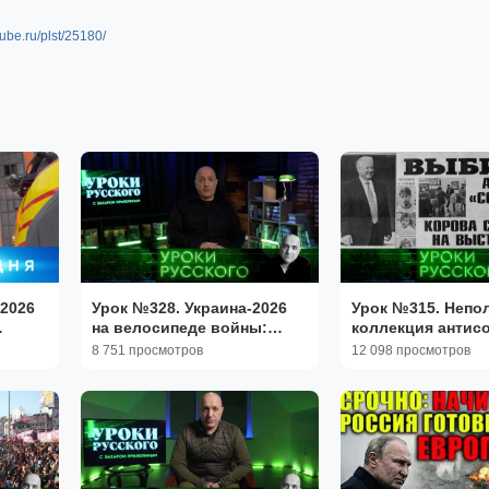
utube.ru/plst/25180/
 2026
Урок №328. Украина-2026
Урок №315. Непо
на велосипеде войны:
коллекция антис
НТВ
таран лбом Тараса | «Захар
казусов | «Захар
8 751 просмотров
12 098 просмотров
Прилепин. Уроки русского»
Уроки русского»