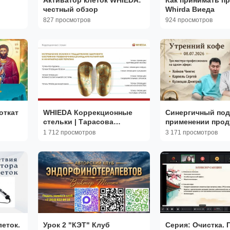
честный обзор
Whirda Виеда
827 просмотров
924 просмотров
откат
WHIEDA Коррекционные
Синергичный под
стельки | Тарасова
применении прод
Любовь
WHIEDA | Чингис 
1 712 просмотров
3 171 просмотров
Дмитрий Кузнецо
Сергей Карвель.
леток.
Урок 2 "КЭТ" Клуб
Серия: Очистка. 