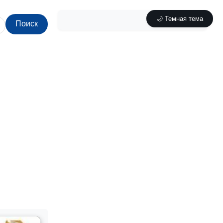
🌙 Темная тема
Поиск