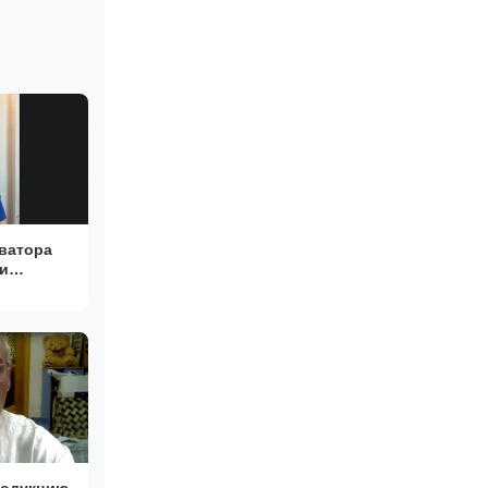
ватора
 и
родукцию