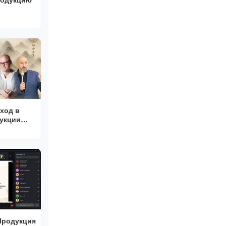
ход в
укции
Хойков,
в и
Продукция