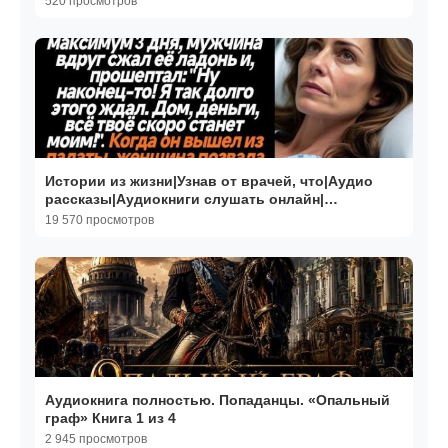
520 просмотров
Истории из жизни|Узнав от врачей, что|Аудио
рассказы|Аудиокниги слушать онлайн|
Жизненные истории
19 570 просмотров
Аудиокнига полностью. Попаданцы. «Опальный
граф» Книга 1 из 4
2 945 просмотров