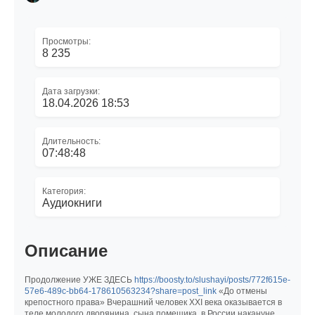
Просмотры:
8 235
Дата загрузки:
18.04.2026 18:53
Длительность:
07:48:48
Категория:
Аудиокниги
Описание
Продолжение УЖЕ ЗДЕСЬ
https://boosty.to/slushayi/posts/772f615e-
57e6-489c-bb64-178610563234?share=post_link
«До отмены
крепостного права» Вчерашний человек XXI века оказывается в
теле молодого дворянина, сына помещика, в России накануне