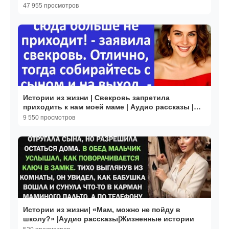
Жизненные истории
47 955 просмотров
Истории из жизни | Свекровь запретила
приходить к нам моей маме | Аудио рассказы |
Жизненные истории
9 550 просмотров
Истории из жизни| «Мам, можно не пойду в
школу?» |Аудио рассказы|Жизненные истории